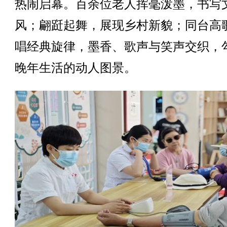
热闹启幕。百余位老人挥毫泼墨，书写
风；翩跹起舞，展现乡村新貌；同台高
唱经典旋律，墨香、歌声与笑声交织，
晚年生活的动人图景。