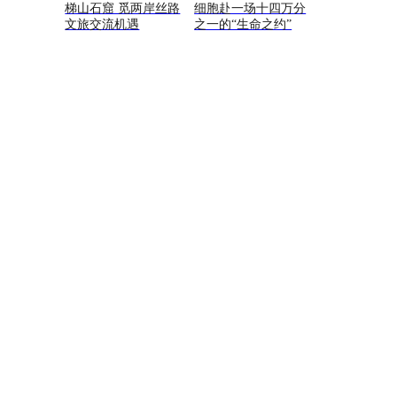
梯山石窟 觅两岸丝路
细胞赴一场十四万分
文旅交流机遇
之一的“生命之约”