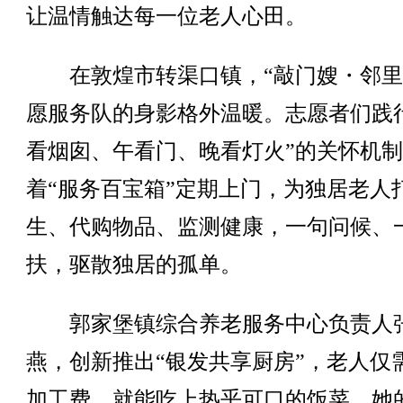
让温情触达每一位老人心田。
在敦煌市转渠口镇，“敲门嫂・邻里
愿服务队的身影格外温暖。志愿者们践
看烟囱、午看门、晚看灯火”的关怀机
着“服务百宝箱”定期上门，为独居老人
生、代购物品、监测健康，一句问候、
扶，驱散独居的孤单。
郭家堡镇综合养老服务中心负责人
燕，创新推出“银发共享厨房”，老人仅
加工费，就能吃上热乎可口的饭菜。她