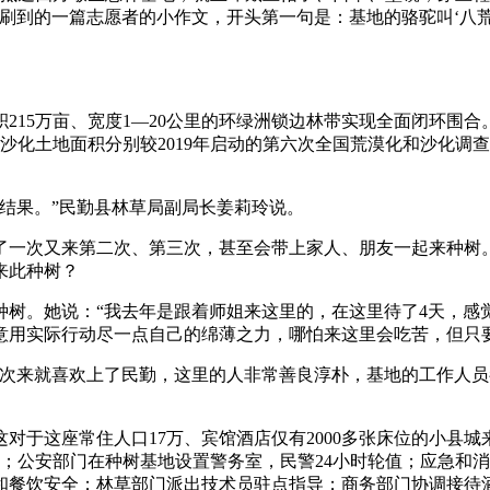
刷到的一篇志愿者的小作文，开头第一句是：基地的骆驼叫‘八荒
积215万亩、宽度1—20公里的环绿洲锁边林带实现全面闭环围
、沙化土地面积分别较2019年启动的第六次全国荒漠化和沙化调查结果减
。
结果。”民勤县林草局副局长姜莉玲说。
次又来第二次、第三次，甚至会带上家人、朋友一起来种树。
来此种树？
。她说：“我去年是跟着师姐来这里的，在这里待了4天，感觉
意用实际行动尽一点自己的绵薄之力，哪怕来这里会吃苦，但只
来就喜欢上了民勤，这里的人非常善良淳朴，基地的工作人员
于这座常住人口17万、宾馆酒店仅有2000多张床位的小县
务；公安部门在种树基地设置警务室，民警24小时轮值；应急和
和餐饮安全；林草部门派出技术员驻点指导；商务部门协调接待