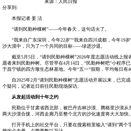
来源：
人民日报
分享到:
本报记者 姜 洁
“请到民勤种棵树”——今年春天，这句话火了。
“我来自广东深圳，今年22岁”“我来自四川成都，今年19
沙大漠中，只为了一个共同的目标——绿进沙退。
截至5月5日，“请到民勤种棵树”2026年度志愿活动线上报名
愿者来到民勤种树。尽管早在4月14日，“民勤种树吧”小程
于昌宁镇的四方墩生态林基地。今年“五一”假期，平均每日有4
自2025年2月“请到民勤种棵树”志愿活动开展以来，已完成
个疑问，记者近日前往民勤现场探访。
从发起活动到十年之约
民勤位于甘肃省西北部，被巴丹吉林沙漠、腾格里沙漠从东西北
两大沙漠合拢，河西走廊乃至整个北方的沙化速度将大大加快
打开手机上的社交平台，只要在搜索框里输入“请到”两个字
频的点击量、点赞量数以万计。