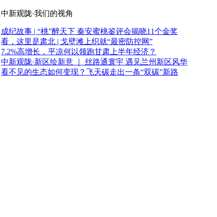
中新观陇·我们的视角
成纪故事 | “桃”醉天下 秦安蜜桃鉴评会揭晓11个金奖
看，这里是肃北 | 戈壁滩上织就“最密防控网”
7.2%高增长，平凉何以领跑甘肃上半年经济？
中新观陇·新区绘新意 ｜ 丝路通寰宇 遇见兰州新区风华
看不见的生态如何变现？飞天碳走出一条“双碳”新路