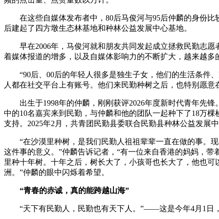
在这些自媒体发布者中，80后马俊河与95后仲麟的身份比
后建起了四方墩生态林基地和种林公益发展中心基地。
早在2006年，马俊河就和朋友共同发起成立拯救民勤志愿者
着媒体报道的增多，以及自媒体影响力的不断扩大，越来越多
“90后、00后的年轻人很多是独生子女，他们的生活条件
人都在社交平台上有账号。他们来民勤种树之后，也特别愿意
出生于1998年的仲麟，刚刚获评2026年度新时代青年先锋
中的10名嘉宾来到民勤，与仲麟和他的团队一起种下了18万
支持。2025年2月，共青团民勤县委联合民勤县种林公益发
“在沙漠里种树，是我们民勤人祖祖辈辈一直在做的事。现在
这件事的意义。”仲麟告诉记者，“有一位来自香港的妈妈，带
里种十年树。十年之后，树长大了，小孩哥也长大了，他也可
洲。”仲麟的眼中闪烁着希望。
“青春的赤诚，真的能跨越山海”
“天下有民勤人，民勤也有天下人。”——这是今年4月1日