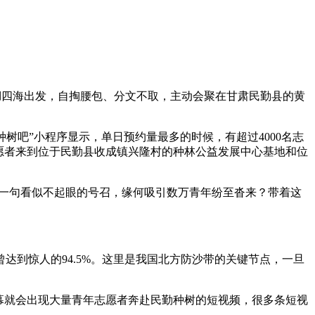
五湖四海出发，自掏腰包、分文不取，主动会聚在甘肃民勤县的黄
种树吧”小程序显示，单日预约量最多的时候，有超过4000名志
志愿者来到位于民勤县收成镇兴隆村的种林公益发展中心基地和位
”，一句看似不起眼的号召，缘何吸引数万青年纷至沓来？带着这
到惊人的94.5%。这里是我国北方防沙带的关键节点，一旦
幕就会出现大量青年志愿者奔赴民勤种树的短视频，很多条短视