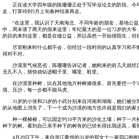
正在读大学四年级的陈珊珊正处于写毕业论文的阶段。今年3
走，打算待到5月上旬春种结束再走。
“在这里，我认识了天南海北、不同年龄的朋友，基地公益小
中，周末请了两天的假来这里；年纪最大的是一位72岁的大爷
的目的来到这里，都是在做公益，所以虽然一开始很陌生，但
尽管刚来时什么都不会，但经过一段时间的认真学习和不懈付
得对不对。
沙漠里气候恶劣，陈珊珊告诉记者，她刚来的前几天就经历
无孔不入，很快就钻进帽子里、嘴里、鞋里。
在沙漠里种树，比在其他地方种树难很多。首先要挖一个50
填、压沙，每一步都不能马虎。
31岁的小张和23岁的小武分别来自河南和湖南，她们被分
的从地图上消失了，下一个成为沙漠的地方也许就是我们的家
种一棵梭梭，可以固定约10平方米的沙化土壤；种下一片梭
种下的树。看到自己亲手种下的树有的已经长得比我还高，看
4月29日下午，来自浙江衢州的31岁的郑女士一家四口刚