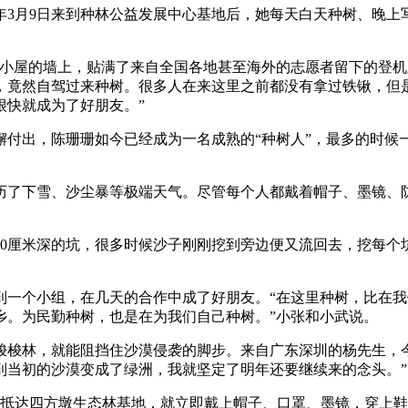
月9日来到种林公益发展中心基地后，她每天白天种树、晚上
屋的墙上，贴满了来自全国各地甚至海外的志愿者留下的登机牌
，竟然自驾过来种树。很多人在来这里之前都没有拿过铁锹，但
很快就成为了好朋友。”
出，陈珊珊如今已经成为一名成熟的“种树人”，最多的时候一
了下雪、沙尘暴等极端天气。尽管每个人都戴着帽子、墨镜、防
厘米深的坑，很多时候沙子刚刚挖到旁边便又流回去，挖每个
到一个小组，在几天的合作中成了好朋友。“在这里种树，比在
乡。为民勤种树，也是在为我们自己种树。”小张和小武说。
梭林，就能阻挡住沙漠侵袭的脚步。来自广东深圳的杨先生，今
到当初的沙漠变成了绿洲，我就坚定了明年还要继续来的念头。”
刚抵达四方墩生态林基地，就立即戴上帽子、口罩、墨镜，穿上