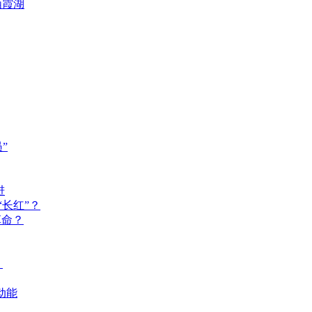
栖霞湖
”
进
长红”？
革命？
？
动能
？