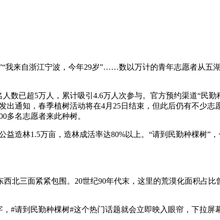
岁”“我来自浙江宁波，今年29岁”……数以万计的青年志愿者从
人数已超5万人，累计吸引4.6万人次参与。官方预约渠道“民勤
序已发出通知，春季植树活动将在4月25日结束，但此后仍有不少
00多名志愿者来此种树。
公益造林1.5万亩，造林成活率达80%以上。“请到民勤种棵树
三面紧紧包围。20世纪90年代末，这里的荒漠化面积占比曾达
。
，#请到民勤种棵树#这个热门话题就会立即映入眼帘，下拉屏