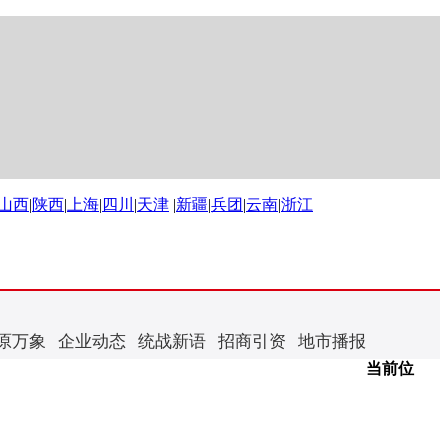
山西
|
陕西
|
上海
|
四川
|
天津
|
新疆
|
兵团
|
云南
|
浙江
原万象
企业动态
统战新语
招商引资
地市播报
当前位