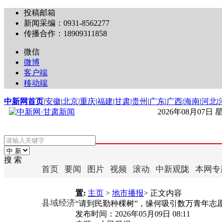
投稿邮箱
新闻采编：0931-8562277
传播合作：18909311858
微信
微博
客户端
移动端
中新网首页
|
安徽
|
北京
|
重庆
|
福建
|
甘肃
|
贵州
|
广东
|
广西
|
海南
|
河北
|
2026年08月07日
搜 索
首页
要闻
图片
视频
滚动
中新观陇
本网专
置:
主页
>
地市播报
> 正文内容
县域经济
“请到民勤种棵树”，缘何吸引数万青年志
发布时间：
2026年05月09日 08:11