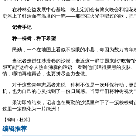
在种林公益发展中心基地，晚上定期会有篝火晚会和烟花表演
史添上了鲜活而有温度的一笔——那些在火光中唱过的歌，把“
记者手记
种一棵树，种下希望
民勤，一个在地图上看似不起眼的小县，却因为数万青年志
当记者走进狂沙漫卷的沙漠，走近这一群甘愿来此“吃苦”的年
限可能”这样令人热血沸腾的话语，看到他们晒得黢黑的皮肤
情，哪怕再难再苦，也要拼尽全力去做。
对于这些青年志愿者来说，种树不仅是一次环保行动，更是
机，也为自己的心灵找到了一份归属感。当青年们将种树视为
采访即将结束，记者也在民勤的沙漠里种下了一簇梭梭树苗
这里一定能化为一片绿洲！
【编辑：杜萍】
编辑推荐