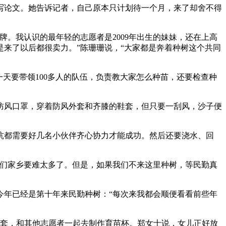
写论文。她告诉记者，自己原本只计划待一个月，来了却舍不得
。我认识的最年轻的志愿者是2009年出生的妹妹，还在上高
是来了以后都很卖力。”陈珊珊说，“大家都是奔着种树这个共同
天要带领100多人的队伍，负责教大家怎么种苗，还要检查种
风口罩，穿着防风外套和齐膝的鞋套，但只要一刮风，沙子便
坑都需要好几名小伙伴齐心协力才能成功。然后还要浇水、回
我们家乡要难太多了。但是，如果我们不来这里种树，等民勤真
年已经是第十年来民勤种树：“每次来我都会顺便看看前些年
鞋套，和其他志愿者一起去制作育苗杯。郑女士说，女儿正好放