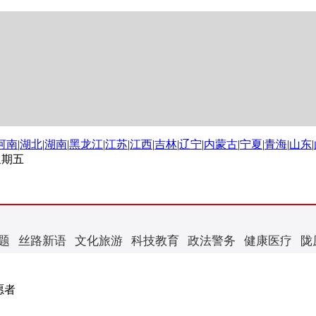
河南
|
湖北
|
湖南
|
黑龙江
|
江苏
|
江西
|
吉林
|
辽宁
|
内蒙古
|
宁夏
|
青海
|
山东
|
 星期五
题
丝路新语
文化旅游
科技教育
政法警务
健康医疗
陇
愿者