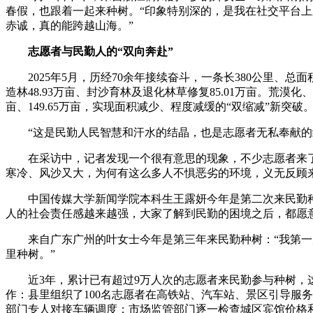
春假，也跟着一起来种树。“印象特别深的，是我在社交平台上
赤诚，真的能跨越山海。”
志愿者与民勤人的“双向奔赴”
2025年5月，历经70余年接续奋斗，一条长380公里、总面
造林48.93万亩、封沙育林及退化林草修复85.01万亩。荒漠化
亩、149.65万亩，实现面积减少、程度减缓的“双缩减”新突破
“这是民勤人民智慧和汗水的结晶，也是志愿者无私奉献的
在采访中，记者发现一个很有意思的现象，不少志愿者来了一
寒冷、风沙又大，为何有这么多人不惧恶劣的环境，义无反顾
中国传媒大学新闻学院本科生王露妍今年是第二次来民勤种树
人的社会责任感越来越强，大家了解到民勤的困境之后，都愿
来自广东广州的叶女士今年是第三年来民勤种树：“我第一次
里种树。”
近3年，累计已有超过9万人次的志愿者来民勤参与种树，这对
作：县里组织了100名志愿者在高铁站、汽车站、景区引导服
部门专人对接车辆调度；市场监管部门逐一检查城区宾馆价格