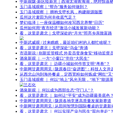
中新观陇·新区绘新意｜西湖太湖青海湖，绝对惊喜
玉门县域观察｜“帮办”服务如何做到？
玉门县域观察 ｜ 拥抱戈壁长风，构建能源版图
瓜州这片麦田为何丰收底气足？
梦幻临泽｜一座保温棚如何改写西北养蟹“日历”
瓜州如何用“夜市经济”激活小城发展新动能？
看，这里是肃北｜戈壁深处的“月光”照亮乡亲致富路
中新武威观 | 过来瞧瞧，最近咱们村的人都忙啥呢？
看，这里是肃北｜戈壁深处“乌金”奔涌
市语新说 | 创新监管模式 外卖员变身食安“移动监督员
酒泉新观 ｜ 一方“小窗口”兜住“大民生”
看，这里是肃北 ｜ 边疆小城如何作答文明“考卷”？
中新网甘肃周周见 | 陇原春日“奋进图”：科技人文并
从西北山沟到海外餐桌，定西宽粉如何炼成“网红”又“
玉门县域观察 ｜ 何以“地上”风光无限，“地下”能源
酒泉新观 ｜ 何以成为西部生态“守门人”？
看，这里是肃北 ｜ 如何让“平安”成为边疆最美底色
中新网甘肃周周见 | 陇原各地竞逐高质量发展新赛道
中新网甘肃周周见 | 从田间智慧到国际餐桌的甘肃新
看，这里是肃北 ｜ 何以实现产业与民生“双向奔赴”