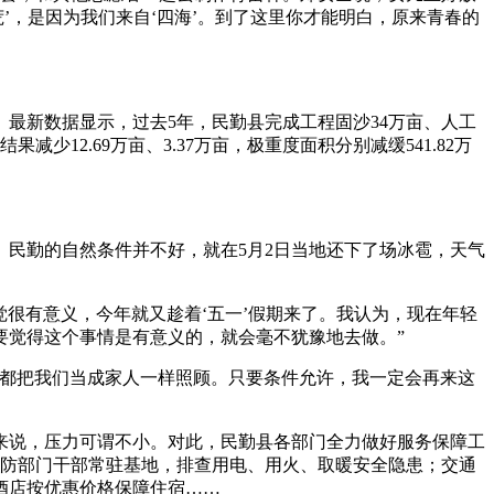
’，是因为我们来自‘四海’。到了这里你才能明白，原来青春的
合。最新数据显示，过去5年，民勤县完成工程固沙34万亩、人工
少12.69万亩、3.37万亩，极重度面积分别减缓541.82万
民勤的自然条件并不好，就在5月2日当地还下了场冰雹，天气
很有意义，今年就又趁着‘五一’假期来了。我认为，现在年轻
要觉得这个事情是有意义的，就会毫不犹豫地去做。”
都把我们当成家人一样照顾。只要条件允许，我一定会再来这
城来说，压力可谓不小。对此，民勤县各部门全力做好服务保障工
消防部门干部常驻基地，排查用电、用火、取暖安全隐患；交通
酒店按优惠价格保障住宿……