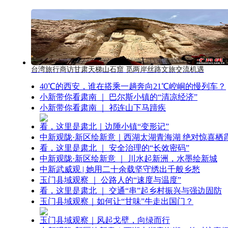
台湾旅行商访甘肃天梯山石窟 觅两岸丝路文旅交流机遇
40℃的西安，谁在搭乘一趟奔向21℃崆峒的慢列车？
小新带你看肃南 ｜ 巴尔斯小镇的“清凉经济”
小新带你看肃南 ｜ 祁连山下马蹄疾
看，这里是肃北｜边陲小镇“变形记”
中新观陇·新区绘新意｜西湖太湖青海湖 绝对惊喜栖
看，这里是肃北 ｜ 安全治理的“长效密码”
中新观陇·新区绘新意 ｜ 川水起新洲，水墨绘新城
中新武威观 | 她用二十余载坚守绣出千般乡愁
玉门县域观察 ｜ 公路人的“速度与温度”
看，这里是肃北 ｜ 交通“串”起乡村振兴与强边固防
玉门县域观察｜如何让“甘味”牛走出国门？
玉门县域观察｜风起戈壁，向绿而行