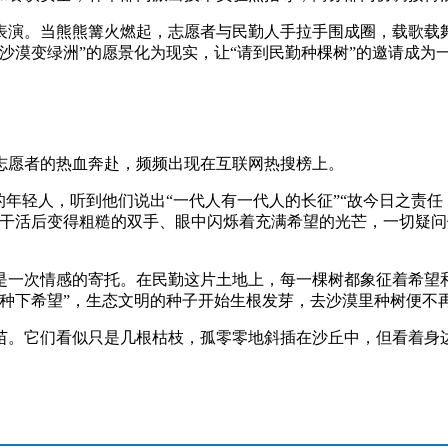
。当熊熊篝火燃起，志愿者与民勤人手拉手围成圈，载歌载舞
沙漠变绿洲”的愿景化为现实，让“请到民勤种棵树”的邀请成为一
愿者的热血奔赴，频频出现在互联网热搜榜上。
轻人，听到他们说出“一代人有一代人的长征”“故今日之责任
、干活后变得粗糙的双手、眼中闪烁着充满希望的光芒，一切疑
一次情感的寄托。在民勤这片土地上，每一棵树都象征着希望和
“种下希望”，生态文明的种子开始生根发芽，去沙漠里种树便不
。它们看似只是几根枯枝，孤零零地斜插在沙丘中，但看着身边