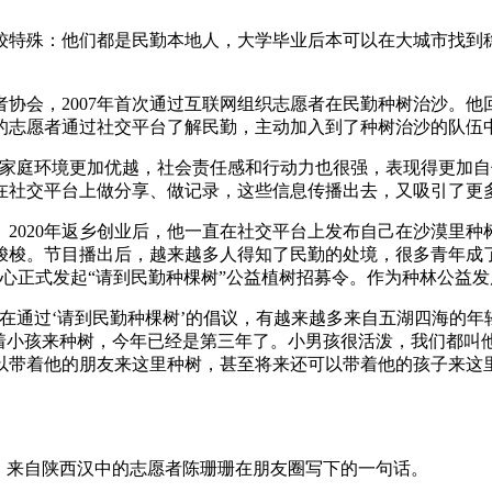
较特殊：他们都是民勤本地人，大学毕业后本可以在大城市找到
协会，2007年首次通过互联网组织志愿者在民勤种树治沙。他
的志愿者通过社交平台了解民勤，主动加入到了种树治沙的队伍
、家庭环境更加优越，社会责任感和行动力也很强，表现得更加
在社交平台上做分享、做记录，这些信息传播出去，又吸引了更
。2020年返乡创业后，他一直在社交平台上发布自己在沙漠里种
棵梭梭。节目播出后，越来越多人得知了民勤的处境，很多青年
展中心正式发起“请到民勤种棵树”公益植树招募令。作为种林公益
通过‘请到民勤种棵树’的倡议，有越来越多来自五湖四海的年
着小孩来种树，今年已经是第三年了。小男孩很活泼，我们都叫他
以带着他的朋友来这里种树，甚至将来还可以带着他的孩子来这
，来自陕西汉中的志愿者陈珊珊在朋友圈写下的一句话。