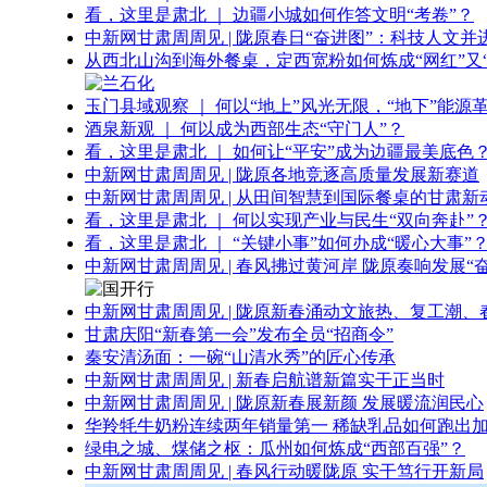
看，这里是肃北 ｜ 边疆小城如何作答文明“考卷”？
中新网甘肃周周见 | 陇原春日“奋进图”：科技人文并
从西北山沟到海外餐桌，定西宽粉如何炼成“网红”又“
玉门县域观察 ｜ 何以“地上”风光无限，“地下”能源
酒泉新观 ｜ 何以成为西部生态“守门人”？
看，这里是肃北 ｜ 如何让“平安”成为边疆最美底色
中新网甘肃周周见 | 陇原各地竞逐高质量发展新赛道
中新网甘肃周周见 | 从田间智慧到国际餐桌的甘肃新
看，这里是肃北 ｜ 何以实现产业与民生“双向奔赴”
看，这里是肃北 ｜ “关键小事”如何办成“暖心大事”
中新网甘肃周周见 | 春风拂过黄河岸 陇原奏响发展“
中新网甘肃周周见 | 陇原新春涌动文旅热、复工潮、
甘肃庆阳“新春第一会”发布全员“招商令”
秦安清汤面：一碗“山清水秀”的匠心传承
中新网甘肃周周见 | 新春启航谱新篇实干正当时
中新网甘肃周周见 | 陇原新春展新颜 发展暖流润民心
华羚牦牛奶粉连续两年销量第一 稀缺乳品如何跑出加
绿电之城、煤储之枢：瓜州如何炼成“西部百强”？
中新网甘肃周周见 | 春风行动暖陇原 实干笃行开新局