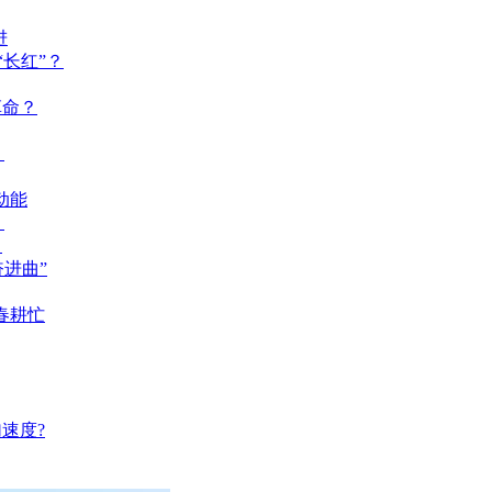
进
长红”？
革命？
？
动能
？
？
奋进曲”
春耕忙
速度?