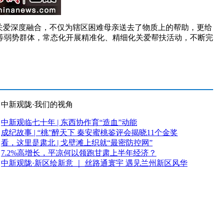
关爱深度融合，不仅为辖区困难母亲送去了物质上的帮助，更给
等弱势群体，常态化开展精准化、精细化关爱帮扶活动，不断完
中新观陇·我们的视角
中新观临七十年 | 东西协作育“造血”动能
成纪故事 | “桃”醉天下 秦安蜜桃鉴评会揭晓11个金奖
看，这里是肃北 | 戈壁滩上织就“最密防控网”
7.2%高增长，平凉何以领跑甘肃上半年经济？
中新观陇·新区绘新意 ｜ 丝路通寰宇 遇见兰州新区风华