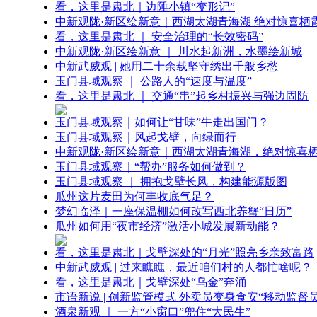
看，这里是肃北｜边陲小镇“变形记”
中新观陇·新区绘新意｜西湖太湖青海湖 绝对惊喜栖
看，这里是肃北 ｜ 安全治理的“长效密码”
中新观陇·新区绘新意 ｜ 川水起新洲，水墨绘新城
中新武威观 | 她用二十余载坚守绣出千般乡愁
玉门县域观察 ｜ 公路人的“速度与温度”
看，这里是肃北 ｜ 交通“串”起乡村振兴与强边固防
玉门县域观察｜如何让“甘味”牛走出国门？
玉门县域观察｜风起戈壁，向绿而行
中新观陇·新区绘新意｜西湖太湖青海湖，绝对惊喜
玉门县域观察｜“帮办”服务如何做到？
玉门县域观察 ｜ 拥抱戈壁长风，构建能源版图
瓜州这片麦田为何丰收底气足？
梦幻临泽｜一座保温棚如何改写西北养蟹“日历”
瓜州如何用“夜市经济”激活小城发展新动能？
看，这里是肃北｜戈壁深处的“月光”照亮乡亲致富路
中新武威观 | 过来瞧瞧，最近咱们村的人都忙啥呢？
看，这里是肃北｜戈壁深处“乌金”奔涌
市语新说 | 创新监管模式 外卖员变身食安“移动监督员
酒泉新观 ｜ 一方“小窗口”兜住“大民生”