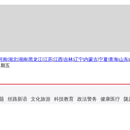
河南
|
湖北
|
湖南
|
黑龙江
|
江苏
|
江西
|
吉林
|
辽宁
|
内蒙古
|
宁夏
|
青海
|
山东
|
 星期五
题
丝路新语
文化旅游
科技教育
政法警务
健康医疗
陇