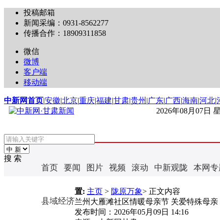
投稿邮箱
新闻采编：0931-8562277
传播合作：18909311858
微信
微博
客户端
移动端
中新网首页
|
安徽
|
北京
|
重庆
|
福建
|
甘肃
|
贵州
|
广东
|
广西
|
海南
|
河北
|
2026年08月07日
搜 索
首页
要闻
图片
视频
滚动
中新观陇
本网专
置:
主页
>
陇原万象
> 正文内容
县域经济
兰州大雁滩社区情暖母亲节 关爱特殊母亲
发布时间：
2026年05月09日 14:16