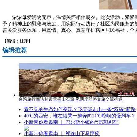
浓浓母爱润物无声，温情关怀相伴朝夕。此次活动，紧紧围绕
予了精神上的慰藉与鼓励，用实际行动践行了社区为民服务的
善关爱服务体系，用真情、真心、真意守护辖区居民福祉，全力
【编辑：杜萍】
编辑推荐
台湾旅行商访甘肃天梯山石窟 觅两岸丝路文旅交流机遇
看不见的生态如何变现？飞天碳走出一条“双碳”新路
40℃的西安，谁在搭乘一趟奔向21℃崆峒的慢列车？
小新带你看肃南 ｜ 巴尔斯小镇的“清凉经济”
小新带你看肃南 ｜ 祁连山下马蹄疾