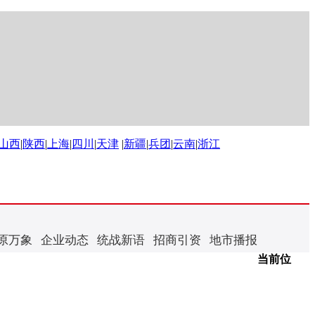
山西
|
陕西
|
上海
|
四川
|
天津
|
新疆
|
兵团
|
云南
|
浙江
原万象
企业动态
统战新语
招商引资
地市播报
当前位