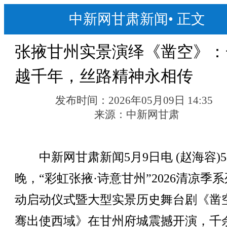
中新网甘肃新闻
•
正文
张掖甘州实景演绎《凿空》：
越千年，丝路精神永相传
发布时间：
2026年05月09日 14:35
来源：
中新网甘肃
中新网甘肃新闻5月9日电 (赵海容)5
晚，“彩虹张掖·诗意甘州”2026清凉季
动启动仪式暨大型实景历史舞台剧《凿空
骞出使西域》在甘州府城震撼开演，千