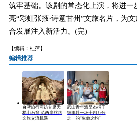
筑牢基础。该剧的常态化上演，将进一
亮“彩虹张掖·诗意甘州”文旅名片，为文
合发展注入新活力。(完)
【编辑：杜萍】
编辑推荐
台湾旅行商访甘肃天
武山青年漆星杰捐干
梯山石窟 觅两岸丝路
细胞赴一场十四万分
文旅交流机遇
之一的“生命之约”