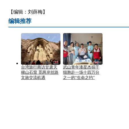
【编辑：刘薛梅】
编辑推荐
台湾旅行商访甘肃天
武山青年漆星杰捐干
梯山石窟 觅两岸丝路
细胞赴一场十四万分
文旅交流机遇
之一的“生命之约”