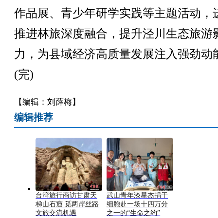
作品展、青少年研学实践等主题活动，
推进林旅深度融合，提升泾川生态旅游
力，为县域经济高质量发展注入强劲动
(完)
【编辑：刘薛梅】
编辑推荐
台湾旅行商访甘肃天
武山青年漆星杰捐干
梯山石窟 觅两岸丝路
细胞赴一场十四万分
文旅交流机遇
之一的“生命之约”