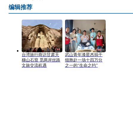
编辑推荐
台湾旅行商访甘肃天
武山青年漆星杰捐干
梯山石窟 觅两岸丝路
细胞赴一场十四万分
文旅交流机遇
之一的“生命之约”