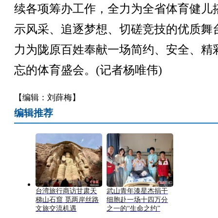
续各项筹办工作，全力为全省体育健儿
示风采、追逐梦想、切磋竞技的优质舞
力为陇原百姓奉献一场简约、安全、精
忘的体育盛会。(记者杨唯伟)
【编辑：刘薛梅】
编辑推荐
台湾旅行商访甘肃天
武山青年漆星杰捐干
梯山石窟 觅两岸丝路
细胞赴一场十四万分
文旅交流机遇
之一的“生命之约”