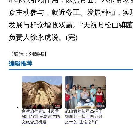
地示范引领作用，以点带面、示范带动
众主动参与，就近务工、发展种植，实
发展与群众增收双赢。”天祝县松山镇
负责人徐永虎说。(完)
【编辑：刘薛梅】
编辑推荐
台湾旅行商访甘肃天
武山青年漆星杰捐干
梯山石窟 觅两岸丝路
细胞赴一场十四万分
文旅交流机遇
之一的“生命之约”