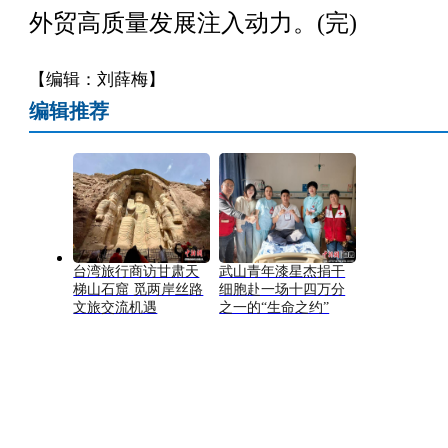
外贸高质量发展注入动力。(完)
【编辑：刘薛梅】
编辑推荐
台湾旅行商访甘肃天
武山青年漆星杰捐干
梯山石窟 觅两岸丝路
细胞赴一场十四万分
文旅交流机遇
之一的“生命之约”