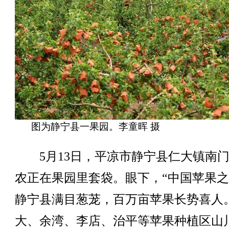
图为静宁县一果园。李童晖 摄
5月13日，平凉市静宁县仁大镇南门
农正在果园里套袋。眼下，“中国苹果之
静宁县满目葱茏，百万亩苹果长势喜人
大、余湾、李店、治平等苹果种植区山