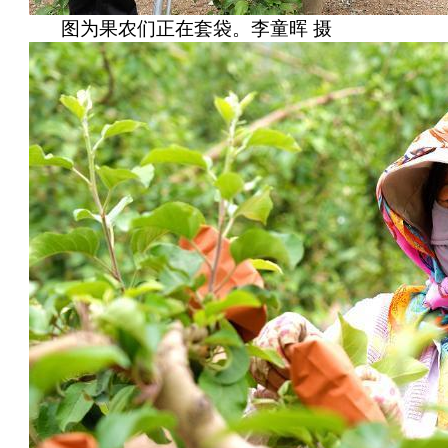
图为果农们正在套袋。李童晖 摄