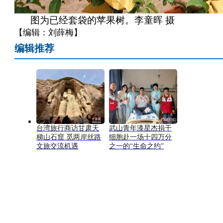
图为已经套袋的苹果树。李童晖 摄
【编辑：刘薛梅】
编辑推荐
台湾旅行商访甘肃天
武山青年漆星杰捐干
梯山石窟 觅两岸丝路
细胞赴一场十四万分
文旅交流机遇
之一的“生命之约”