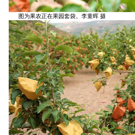
图为果农正在果园套袋。李童晖 摄