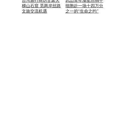
台湾旅行商访甘肃天
武山青年漆星杰捐干
梯山石窟 觅两岸丝路
细胞赴一场十四万分
文旅交流机遇
之一的“生命之约”