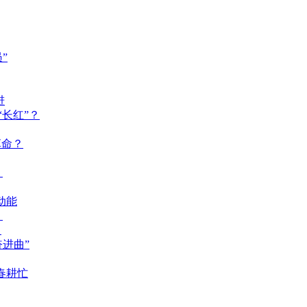
”
进
长红”？
革命？
？
动能
？
？
奋进曲”
春耕忙