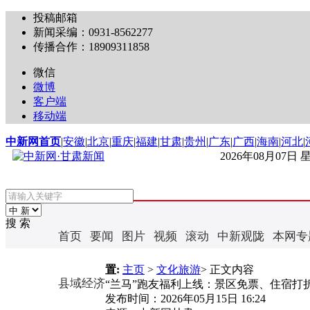
投稿邮箱
新闻采编：0931-8562277
传播合作：18909311858
微信
微博
客户端
移动端
中新网首页
|
安徽
|
北京
|
重庆
|
福建
|
甘肃
|
贵州
|
广东
|
广西
|
海南
|
河北
|
2026年08月07日
搜 索
首页
要闻
图片
视频
滚动
中新观陇
本网专
置:
主页
>
文化旅游
> 正文内容
县域经济
“兰马”跑友福利上线：景区免票、住宿打
发布时间：
2026年05月15日 16:24