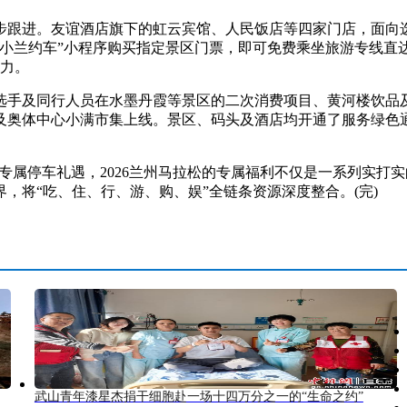
进。友谊酒店旗下的虹云宾馆、人民饭店等四家门店，面向选手
小兰约车”小程序购买指定景区门票，即可免费乘坐旅游专线直达
压力。
及同行人员在水墨丹霞等景区的二次消费项目、黄河楼饮品及
及奥体中心小满市集上线。景区、码头及酒店均开通了服务绿色
属停车礼遇，2026兰州马拉松的专属福利不仅是一系列实打
，将“吃、住、行、游、购、娱”全链条资源深度整合。(完)
武山青年漆星杰捐干细胞赴一场十四万分之一的“生命之约”