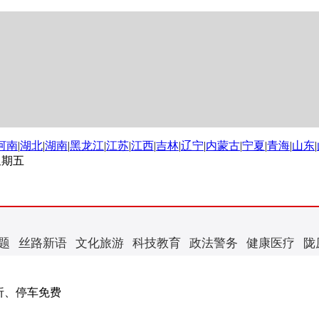
河南
|
湖北
|
湖南
|
黑龙江
|
江苏
|
江西
|
吉林
|
辽宁
|
内蒙古
|
宁夏
|
青海
|
山东
|
 星期五
题
丝路新语
文化旅游
科技教育
政法警务
健康医疗
陇
折、停车免费