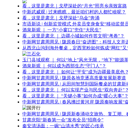
看，这里是肃北｜戈壁深处的“月光”照亮乡亲致富路
中新武威观 | 过来瞧瞧，最近咱们村的人都忙啥呢？
看，这里是肃北｜戈壁深处“乌金”奔涌
市语新说 | 创新监管模式 外卖员变身食安“移动监督员
酒泉新观 ｜ 一方“小窗口”兜住“大民生”
看，这里是肃北 ｜ 边疆小城如何作答文明“考卷”？
中新网甘肃周周见 | 陇原春日“奋进图”：科技人文并
从西北山沟到海外餐桌，定西宽粉如何炼成“网红”又“
玉门县域观察 ｜ 何以“地上”风光无限，“地下”能源
酒泉新观 ｜ 何以成为西部生态“守门人”？
看，这里是肃北 ｜ 如何让“平安”成为边疆最美底色
中新网甘肃周周见 | 陇原各地竞逐高质量发展新赛道
中新网甘肃周周见 | 从田间智慧到国际餐桌的甘肃新
看，这里是肃北 ｜ 何以实现产业与民生“双向奔赴”
看，这里是肃北 ｜ “关键小事”如何办成“暖心大事”
中新网甘肃周周见 | 春风拂过黄河岸 陇原奏响发展“
中新网甘肃周周见 | 陇原新春涌动文旅热、复工潮、
甘肃庆阳“新春第一会”发布全员“招商令”
秦安清汤面：一碗“山清水秀”的匠心传承