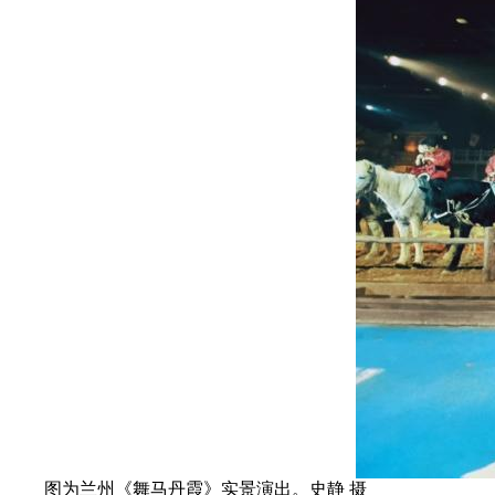
图为兰州《舞马丹霞》实景演出。史静 摄