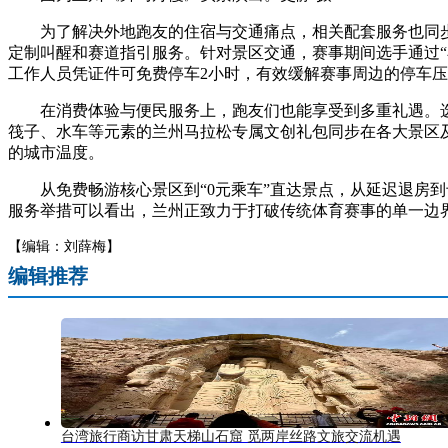
为了解决外地跑友的住宿与交通痛点，相关配套服务也同步跟
定制叫醒和赛道指引服务。针对景区交通，赛事期间选手通过“
工作人员凭证件可免费停车2小时，有效缓解赛事周边的停车
在消费体验与便民服务上，跑友们也能享受到多重礼遇。选手
筏子、水车等元素的兰州马拉松专属文创礼包同步在各大景区
的城市温度。
从免费畅游核心景区到“0元乘车”直达景点，从延迟退房到专
服务举措可以看出，兰州正致力于打破传统体育赛事的单一边界
【编辑：刘薛梅】
编辑推荐
台湾旅行商访甘肃天梯山石窟 觅两岸丝路文旅交流机遇