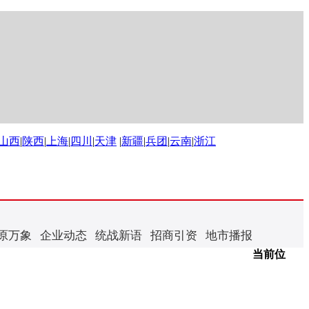
山西
|
陕西
|
上海
|
四川
|
天津
|
新疆
|
兵团
|
云南
|
浙江
原万象
企业动态
统战新语
招商引资
地市播报
当前位