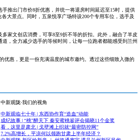
推出门市价8折优惠，并统一将退房时间延迟至15时，提供
各大景点。同时，五泉悦享广场特设200个专用车位，选手及
多家文创店消费，可享8至9折不等的折扣。此外，融合了羊皮
通道，全力减少选手的等候时间，让每一位跑者都能感受到兰州
实的优惠，更是一份充满温度的城市邀约。透过这些细致入微的
中新观陇·我们的视角
中新观临七十年 | 东西协作育“造血”动能
成纪故事 | “桃”醉天下 秦安蜜桃鉴评会揭晓11个金奖
看，这里是肃北 | 戈壁滩上织就“最密防控网”
7.2%高增长，平凉何以领跑甘肃上半年经济？