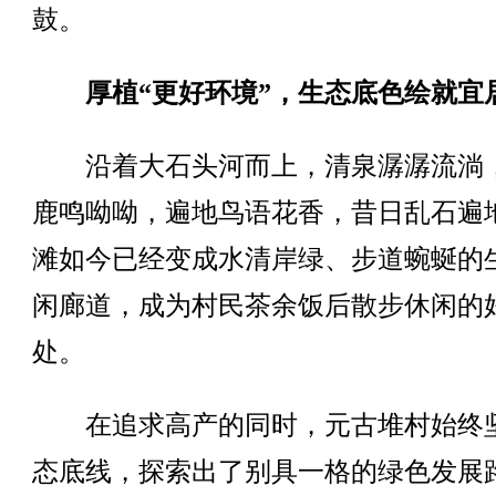
鼓。
厚植“更好环境”，生态底色绘就宜
沿着大石头河而上，清泉潺潺流淌
鹿鸣呦呦，遍地鸟语花香，昔日乱石遍
滩如今已经变成水清岸绿、步道蜿蜒的
闲廊道，成为村民茶余饭后散步休闲的
处。
在追求高产的同时，元古堆村始终
态底线，探索出了别具一格的绿色发展