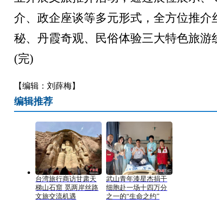
介、政企座谈等多元形式，全方位推介
秘、丹霞奇观、民俗体验三大特色旅游
(完)
【编辑：刘薛梅】
编辑推荐
台湾旅行商访甘肃天
武山青年漆星杰捐干
梯山石窟 觅两岸丝路
细胞赴一场十四万分
文旅交流机遇
之一的“生命之约”