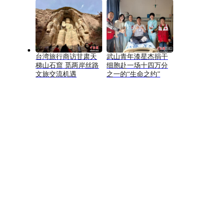
台湾旅行商访甘肃天
武山青年漆星杰捐干
梯山石窟 觅两岸丝路
细胞赴一场十四万分
文旅交流机遇
之一的“生命之约”