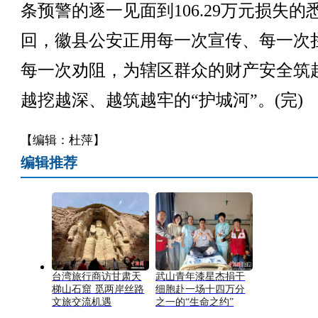
条预警的逐一见面到106.29万元损失的
回，徽县公安正用每一次宣传、每一次
每一次劝阻，为辖区群众的财产安全筑
越挖越深、越筑越牢的“护城河”。(完)
【编辑：杜萍】
编辑推荐
台湾旅行商访甘肃天
武山青年漆星杰捐干
梯山石窟 觅两岸丝路
细胞赴一场十四万分
文旅交流机遇
之一的“生命之约”