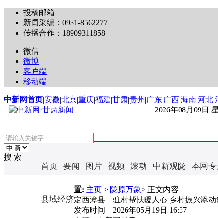
投稿邮箱
新闻采编：0931-8562277
传播合作：18909311858
微信
微博
客户端
移动端
中新网首页
|
安徽
|
北京
|
重庆
|
福建
|
甘肃
|
贵州
|
广东
|
广西
|
海南
|
河北
|
2026年08月09日
搜 索
首页
要闻
图片
视频
滚动
中新观陇
本网专
置:
主页
>
陇原万象
> 正文内容
县域经济
定西漳县：驻村帮扶暖人心 乡村振兴添动
发布时间：
2026年05月19日 16:37