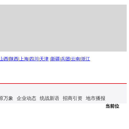
山西
|
陕西
|
上海
|
四川
|
天津
|
新疆
|
兵团
|
云南
|
浙江
原万象
企业动态
统战新语
招商引资
地市播报
当前位