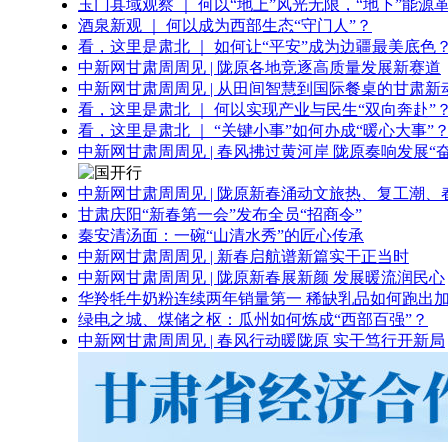
玉门县域观察 ｜ 何以“地上”风光无限，“地下”能源
酒泉新观 ｜ 何以成为西部生态“守门人”？
看，这里是肃北 ｜ 如何让“平安”成为边疆最美底色
中新网甘肃周周见 | 陇原各地竞逐高质量发展新赛道
中新网甘肃周周见 | 从田间智慧到国际餐桌的甘肃新
看，这里是肃北 ｜ 何以实现产业与民生“双向奔赴”
看，这里是肃北 ｜ “关键小事”如何办成“暖心大事”
中新网甘肃周周见 | 春风拂过黄河岸 陇原奏响发展“
中新网甘肃周周见 | 陇原新春涌动文旅热、复工潮、
甘肃庆阳“新春第一会”发布全员“招商令”
秦安清汤面：一碗“山清水秀”的匠心传承
中新网甘肃周周见 | 新春启航谱新篇实干正当时
中新网甘肃周周见 | 陇原新春展新颜 发展暖流润民心
华羚牦牛奶粉连续两年销量第一 稀缺乳品如何跑出加
绿电之城、煤储之枢：瓜州如何炼成“西部百强”？
中新网甘肃周周见 | 春风行动暖陇原 实干笃行开新局