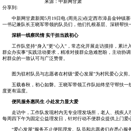
来源：
中新网甘肃
分享到:
中新网甘肃新闻5月19日电 (周兆云)在定西市漳县金钟镇
一书记兼队长王晓军带领的队员们，他们扎根基层、深耕帮扶一
深耕一线察民情 实干担当践初心
工作队坚持“身入”更“心入”，常态化开展走访摸排，累计入
群众办实事”实践活动要求，精准对接群众急难愁盼，主动协调
村群众的一致认可与广泛赞誉。
图为驻村队员与志愿者在村级“爱心发屋”为村民爱心义剪。
五载春秋，初心如磐。王晓军带领工作队始终坚守帮扶一线，
度更有温度。
便民服务惠民生 小处发力显大爱
走访中，工作队发现村内无专业理发场所，老人、残疾人理发
每周四下午为固定公益理发日，针对行动不便群众提供上门爱心
“爱心发屋”服务不止便民理发。队员和志愿者们在悉心服务