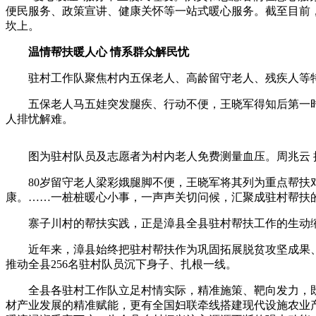
便民服务、政策宣讲、健康关怀等一站式暖心服务。截至目前，“
坎上。
温情帮扶暖人心 情系群众解民忧
驻村工作队聚焦村内五保老人、高龄留守老人、残疾人等特殊
五保老人马五娃突发腿疾、行动不便，王晓军得知后第一时
人排忧解难。
图为驻村队员及志愿者为村内老人免费测量血压。周兆云 
80岁留守老人梁彩娥腿脚不便，王晓军将其列为重点帮扶对
康。……一桩桩暖心小事，一声声关切问候，汇聚成驻村帮扶
寨子川村的帮扶实践，正是漳县全县驻村帮扶工作的生动
近年来，漳县始终把驻村帮扶作为巩固拓展脱贫攻坚成果、
推动全县256名驻村队员沉下身子、扎根一线。
全县各驻村工作队立足村情实际，精准施策、靶向发力，既有
材产业发展的精准赋能，更有全国妇联牵线搭建现代设施农业产