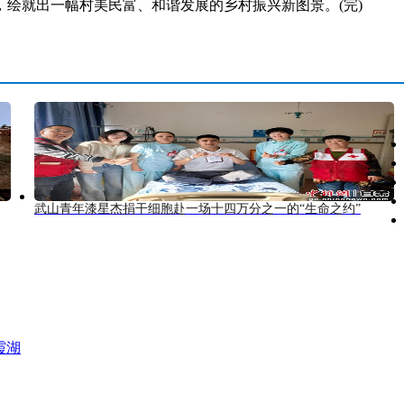
绘就出一幅村美民富、和谐发展的乡村振兴新图景。(完)
武山青年漆星杰捐干细胞赴一场十四万分之一的“生命之约”
霞湖