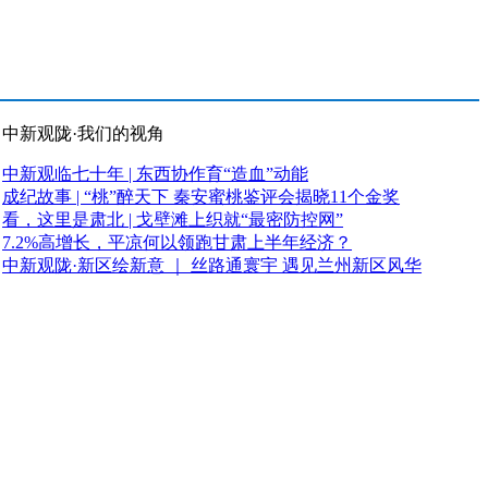
中新观陇·我们的视角
中新观临七十年 | 东西协作育“造血”动能
成纪故事 | “桃”醉天下 秦安蜜桃鉴评会揭晓11个金奖
看，这里是肃北 | 戈壁滩上织就“最密防控网”
7.2%高增长，平凉何以领跑甘肃上半年经济？
中新观陇·新区绘新意 ｜ 丝路通寰宇 遇见兰州新区风华