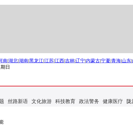
河南
|
湖北
|
湖南
|
黑龙江
|
江苏
|
江西
|
吉林
|
辽宁
|
内蒙古
|
宁夏
|
青海
|
山东
|
 星期日
题
丝路新语
文化旅游
科技教育
政法警务
健康医疗
陇
能