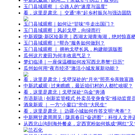
中新武威观 | 她用二十余载坚守绣出千般乡愁
玉门县域观察 ｜ 公路人的“速度与温度”
看，这里是肃北 ｜ 交通“串”起乡村振兴与强边固防
玉门县域观察｜如何让“甘味”牛走出国门？
玉门县域观察｜风起戈壁，向绿而行
中新观陇·新区绘新意｜西湖太湖青海湖，绝对惊喜
玉门县域观察｜“帮办”服务如何做到？
玉门县域观察 ｜ 拥抱戈壁长风，构建能源版图
瓜州这片麦田为何丰收底气足？
梦幻临泽｜一座保温棚如何改写西北养蟹“日历”
瓜州如何用“夜市经济”激活小城发展新动能？
看，这里是肃北｜戈壁深处的“月光”照亮乡亲致富路
中新武威观 | 过来瞧瞧，最近咱们村的人都忙啥呢？
看，这里是肃北｜戈壁深处“乌金”奔涌
市语新说 | 创新监管模式 外卖员变身食安“移动监督员
酒泉新观 ｜ 一方“小窗口”兜住“大民生”
看，这里是肃北 ｜ 边疆小城如何作答文明“考卷”？
中新网甘肃周周见 | 陇原春日“奋进图”：科技人文并
从西北山沟到海外餐桌，定西宽粉如何炼成“网红”又“