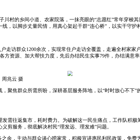
寨子川村的乡间小道、农家院落，一抹亮眼的“志愿红”常年穿梭
线，以脚步丈量民情，用真心架起干群“连心桥”，以实干守护
户走访群众1200余次，实现常住户走访全覆盖，走遍全村家家户
各方资源、加大帮扶力度，先后办结民生实事79件，办结满意率
周兆云 摄
聚焦群众所需所盼，深耕基层服务阵地，以“时时放心不下”的责
需往返集市，耗时费力。为破解这一民生痛点，工作队积极筹
义剪服务，彻底解决村民“理发远、理发难”问题。
之余，主动与群众谈心唠家常，积极宣讲惠民利民政策，免费