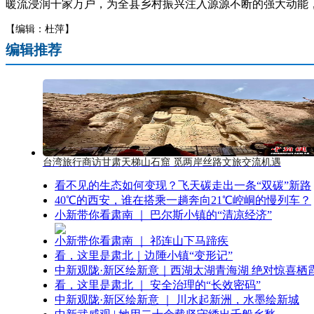
暖流浸润千家万户，为全县乡村振兴注入源源不断的强大动能，
【编辑：杜萍】
编辑推荐
台湾旅行商访甘肃天梯山石窟 觅两岸丝路文旅交流机遇
看不见的生态如何变现？飞天碳走出一条“双碳”新路
40℃的西安，谁在搭乘一趟奔向21℃崆峒的慢列车？
小新带你看肃南 ｜ 巴尔斯小镇的“清凉经济”
小新带你看肃南 ｜ 祁连山下马蹄疾
看，这里是肃北｜边陲小镇“变形记”
中新观陇·新区绘新意｜西湖太湖青海湖 绝对惊喜栖
看，这里是肃北 ｜ 安全治理的“长效密码”
中新观陇·新区绘新意 ｜ 川水起新洲，水墨绘新城