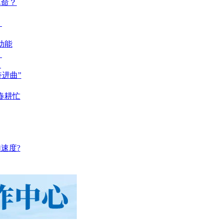
革命？
？
动能
？
？
奋进曲”
春耕忙
速度?