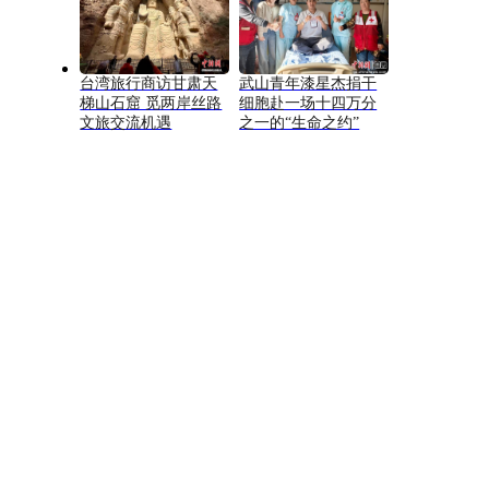
台湾旅行商访甘肃天
武山青年漆星杰捐干
梯山石窟 觅两岸丝路
细胞赴一场十四万分
文旅交流机遇
之一的“生命之约”