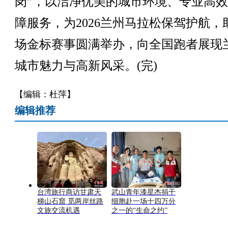
岗”，以洁净优美的城市环境、专业高
障服务，为2026兰州马拉松保驾护航，
场金标赛事圆满举办，向全国跑者展现
城市魅力与高新风采。(完)
【编辑：杜萍】
编辑推荐
台湾旅行商访甘肃天
武山青年漆星杰捐干
梯山石窟 觅两岸丝路
细胞赴一场十四万分
文旅交流机遇
之一的“生命之约”