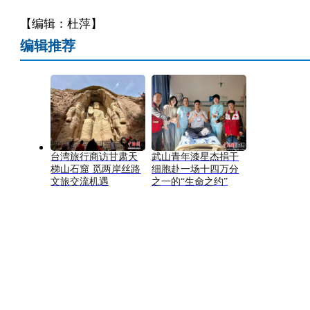
【编辑：杜萍】
编辑推荐
台湾旅行商访甘肃天
武山青年漆星杰捐干
梯山石窟 觅两岸丝路
细胞赴一场十四万分
文旅交流机遇
之一的“生命之约”