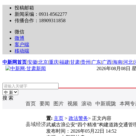
投稿邮箱
新闻采编：0931-8562277
传播合作：18909311858
微信
微博
客户端
移动端
中新网首页
|
安徽
|
北京
|
重庆
|
福建
|
甘肃
|
贵州
|
广东
|
广西
|
海南
|
河北
|
2026年08月08日
搜 索
首页
要闻
图片
视频
滚动
中新观陇
本网专
置:
主页
>
政法警务
> 正文内容
县域经济
武威古浪公安“四个精准”构建道路交通管
发布时间：
2026年05月22日 14:52