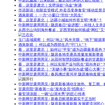
中新武威观 | 过来瞧瞧，最近咱们村的人都忙啥呢？
看，这里是肃北｜戈壁深处“乌金”奔涌
市语新说 | 创新监管模式 外卖员变身食安“移动监督员
酒泉新观 ｜ 一方“小窗口”兜住“大民生”
看，这里是肃北 ｜ 边疆小城如何作答文明“考卷”？
中新网甘肃周周见 | 陇原春日“奋进图”：科技人文并
从西北山沟到海外餐桌，定西宽粉如何炼成“网红”又“
玉门县域观察 ｜ 何以“地上”风光无限，“地下”能源
酒泉新观 ｜ 何以成为西部生态“守门人”？
看，这里是肃北 ｜ 如何让“平安”成为边疆最美底色
中新网甘肃周周见 | 陇原各地竞逐高质量发展新赛道
中新网甘肃周周见 | 从田间智慧到国际餐桌的甘肃新
看，这里是肃北 ｜ 何以实现产业与民生“双向奔赴”
看，这里是肃北 ｜ “关键小事”如何办成“暖心大事”
中新网甘肃周周见 | 春风拂过黄河岸 陇原奏响发展“
中新网甘肃周周见 | 陇原新春涌动文旅热、复工潮、
甘肃庆阳“新春第一会”发布全员“招商令”
秦安清汤面：一碗“山清水秀”的匠心传承
中新网甘肃周周见 | 新春启航谱新篇实干正当时
中新网甘肃周周见 | 陇原新春展新颜 发展暖流润民心