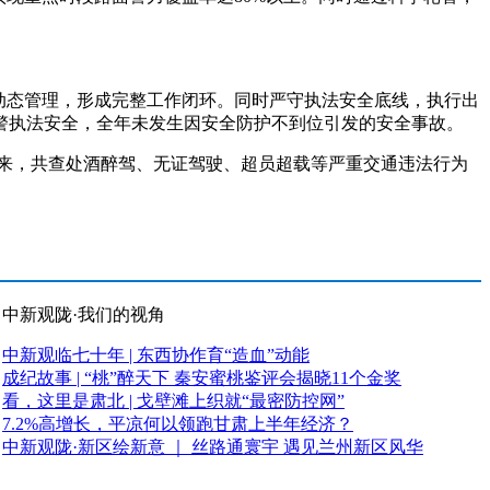
动态管理，形成完整工作闭环。同时严守执法安全底线，执行出
警执法安全，全年未发生因安全防护不到位引发的安全事故。
来，共查处酒醉驾、无证驾驶、超员超载等严重交通违法行为
中新观陇·我们的视角
中新观临七十年 | 东西协作育“造血”动能
成纪故事 | “桃”醉天下 秦安蜜桃鉴评会揭晓11个金奖
看，这里是肃北 | 戈壁滩上织就“最密防控网”
7.2%高增长，平凉何以领跑甘肃上半年经济？
中新观陇·新区绘新意 ｜ 丝路通寰宇 遇见兰州新区风华