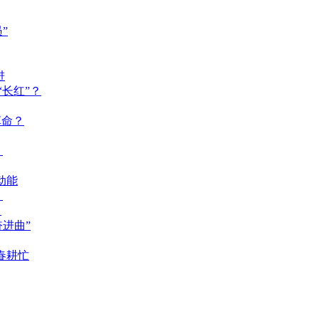
”
进
长红”？
革命？
？
动能
？
？
奋进曲”
春耕忙