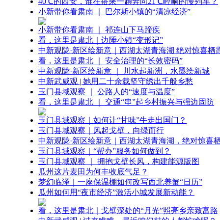
40℃的西安，谁在搭乘一趟奔向21℃崆峒的慢列车？
小新带你看肃南 ｜ 巴尔斯小镇的“清凉经济”
小新带你看肃南 ｜ 祁连山下马蹄疾
看，这里是肃北｜边陲小镇“变形记”
中新观陇·新区绘新意｜西湖太湖青海湖 绝对惊喜栖
看，这里是肃北 ｜ 安全治理的“长效密码”
中新观陇·新区绘新意 ｜ 川水起新洲，水墨绘新城
中新武威观 | 她用二十余载坚守绣出千般乡愁
玉门县域观察 ｜ 公路人的“速度与温度”
看，这里是肃北 ｜ 交通“串”起乡村振兴与强边固防
玉门县域观察｜如何让“甘味”牛走出国门？
玉门县域观察｜风起戈壁，向绿而行
中新观陇·新区绘新意｜西湖太湖青海湖，绝对惊喜
玉门县域观察｜“帮办”服务如何做到？
玉门县域观察 ｜ 拥抱戈壁长风，构建能源版图
瓜州这片麦田为何丰收底气足？
梦幻临泽｜一座保温棚如何改写西北养蟹“日历”
瓜州如何用“夜市经济”激活小城发展新动能？
看，这里是肃北｜戈壁深处的“月光”照亮乡亲致富路