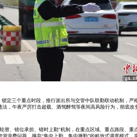
锁定三个重点时段，推行派出所与交管中队联勤联动机制，严格
违法，午夜严厉打击超载、酒驾醉驾等夜间高风险行为，彻底改
替、错位承担、错时上勤”机制，在重点区域、重点路段、重
源浪费问题，摒弃“集中上勤、集中撤勤”的粗放式调度模式，实