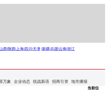
山西
|
陕西
|
上海
|
四川
|
天津
|
新疆
|
兵团
|
云南
|
浙江
原万象
企业动态
统战新语
招商引资
地市播报
当前位