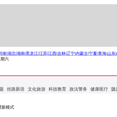
河南
|
湖北
|
湖南
|
黑龙江
|
江苏
|
江西
|
吉林
|
辽宁
|
内蒙古
|
宁夏
|
青海
|
山东
|
 星期六
题
丝路新语
文化旅游
科技教育
政法警务
健康医疗
陇
理新模式