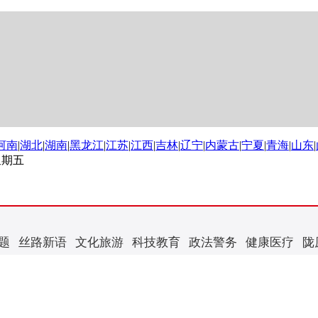
河南
|
湖北
|
湖南
|
黑龙江
|
江苏
|
江西
|
吉林
|
辽宁
|
内蒙古
|
宁夏
|
青海
|
山东
|
 星期五
题
丝路新语
文化旅游
科技教育
政法警务
健康医疗
陇