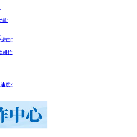
？
动能
？
？
奋进曲”
春耕忙
速度?