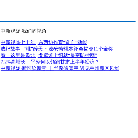
中新观陇·我们的视角
中新观临七十年 | 东西协作育“造血”动能
成纪故事 | “桃”醉天下 秦安蜜桃鉴评会揭晓11个金奖
看，这里是肃北 | 戈壁滩上织就“最密防控网”
7.2%高增长，平凉何以领跑甘肃上半年经济？
中新观陇·新区绘新意 ｜ 丝路通寰宇 遇见兰州新区风华