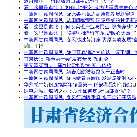
酒泉新观 ｜ 何以成为西部生态“守门人”？
看，这里是肃北 ｜ 如何让“平安”成为边疆最美底色
中新网甘肃周周见 | 陇原各地竞逐高质量发展新赛道
中新网甘肃周周见 | 从田间智慧到国际餐桌的甘肃新
看，这里是肃北 ｜ 何以实现产业与民生“双向奔赴”
看，这里是肃北 ｜ “关键小事”如何办成“暖心大事”
中新网甘肃周周见 | 春风拂过黄河岸 陇原奏响发展“
中新网甘肃周周见 | 陇原新春涌动文旅热、复工潮、
甘肃庆阳“新春第一会”发布全员“招商令”
秦安清汤面：一碗“山清水秀”的匠心传承
中新网甘肃周周见 | 新春启航谱新篇实干正当时
中新网甘肃周周见 | 陇原新春展新颜 发展暖流润民心
华羚牦牛奶粉连续两年销量第一 稀缺乳品如何跑出加
绿电之城、煤储之枢：瓜州如何炼成“西部百强”？
中新网甘肃周周见 | 春风行动暖陇原 实干笃行开新局