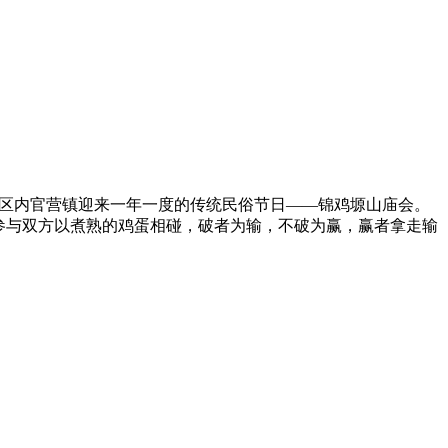
定区内官营镇迎来一年一度的传统民俗节日——锦鸡塬山庙会。
参与双方以煮熟的鸡蛋相碰，破者为输，不破为赢，赢者拿走输