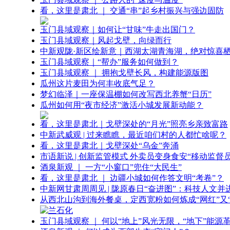
看，这里是肃北 ｜ 交通“串”起乡村振兴与强边固防
玉门县域观察｜如何让“甘味”牛走出国门？
玉门县域观察｜风起戈壁，向绿而行
中新观陇·新区绘新意｜西湖太湖青海湖，绝对惊喜
玉门县域观察｜“帮办”服务如何做到？
玉门县域观察 ｜ 拥抱戈壁长风，构建能源版图
瓜州这片麦田为何丰收底气足？
梦幻临泽｜一座保温棚如何改写西北养蟹“日历”
瓜州如何用“夜市经济”激活小城发展新动能？
看，这里是肃北｜戈壁深处的“月光”照亮乡亲致富路
中新武威观 | 过来瞧瞧，最近咱们村的人都忙啥呢？
看，这里是肃北｜戈壁深处“乌金”奔涌
市语新说 | 创新监管模式 外卖员变身食安“移动监督员
酒泉新观 ｜ 一方“小窗口”兜住“大民生”
看，这里是肃北 ｜ 边疆小城如何作答文明“考卷”？
中新网甘肃周周见 | 陇原春日“奋进图”：科技人文并
从西北山沟到海外餐桌，定西宽粉如何炼成“网红”又“
玉门县域观察 ｜ 何以“地上”风光无限，“地下”能源