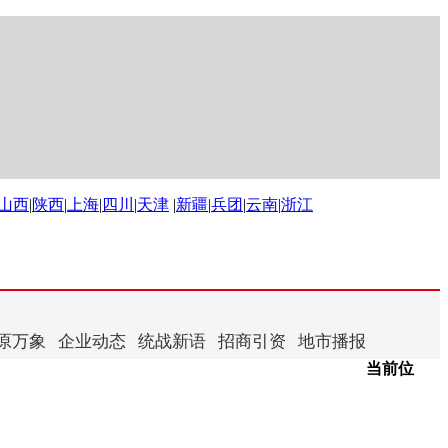
山西
|
陕西
|
上海
|
四川
|
天津
|
新疆
|
兵团
|
云南
|
浙江
原万象
企业动态
统战新语
招商引资
地市播报
当前位