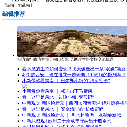
【编辑：刘薛梅】
编辑推荐
台湾旅行商访甘肃天梯山石窟 觅两岸丝路文旅交流机遇
看不见的生态如何变现？飞天碳走出一条“双碳”新路
40℃的西安，谁在搭乘一趟奔向21℃崆峒的慢列车？
小新带你看肃南 ｜ 巴尔斯小镇的“清凉经济”
小新带你看肃南 ｜ 祁连山下马蹄疾
看，这里是肃北｜边陲小镇“变形记”
中新观陇·新区绘新意｜西湖太湖青海湖 绝对惊喜栖
看，这里是肃北 ｜ 安全治理的“长效密码”
中新观陇·新区绘新意 ｜ 川水起新洲，水墨绘新城
中新武威观 | 她用二十余载坚守绣出千般乡愁
玉门县域观察 ｜ 公路人的“速度与温度”