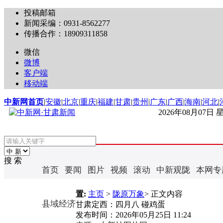
投稿邮箱
新闻采编：0931-8562277
传播合作：18909311858
微信
微博
客户端
移动端
中新网首页
|
安徽
|
北京
|
重庆
|
福建
|
甘肃
|
贵州
|
广东
|
广西
|
海南
|
河北
|
2026年08月07日
搜 索
首页
要闻
图片
视频
滚动
中新观陇
本网专
置:
主页
>
陇原万象
> 正文内容
县域经济
甘肃定西：四月八 碰鸡蛋
发布时间：
2026年05月25日 11:24