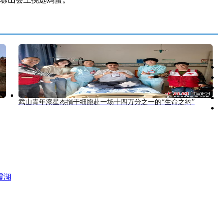
武山青年漆星杰捐干细胞赴一场十四万分之一的“生命之约”
霞湖