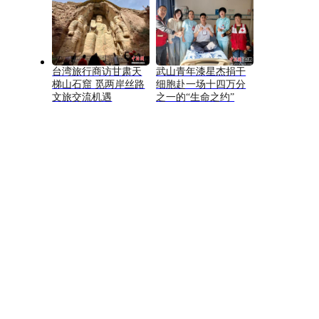
台湾旅行商访甘肃天
武山青年漆星杰捐干
梯山石窟 觅两岸丝路
细胞赴一场十四万分
文旅交流机遇
之一的“生命之约”