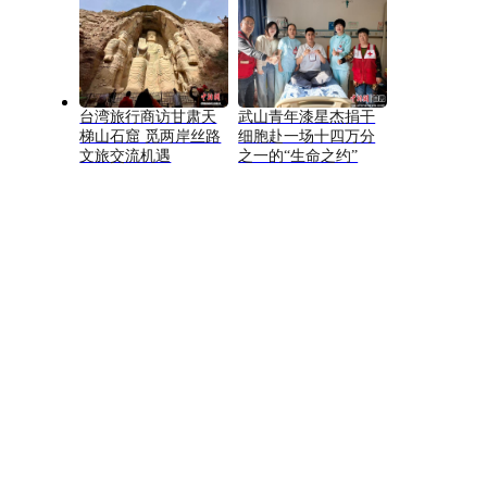
台湾旅行商访甘肃天
武山青年漆星杰捐干
梯山石窟 觅两岸丝路
细胞赴一场十四万分
文旅交流机遇
之一的“生命之约”