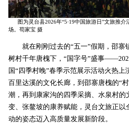
图为灵台县2026年“5·19中国旅游日”文旅推
场。苟家宝 摄
就在刚刚过去的“五一”假期，邵寨
树村千年唐槐下，“国字号”盛事——202
国“四季村晚”春季示范展示活动火热上
百里达溪的文化长廊，到邵寨唐槐的“村
潮，再到康家沟的四季采摘、水泉村的
变、张鳌坡的康养赋能，灵台文旅正以
动的姿态迈入高质量发展新阶段。