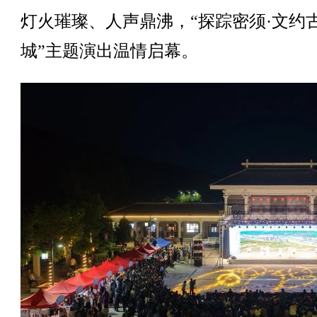
灯火璀璨、人声鼎沸，“探踪密须·文约
城”主题演出温情启幕。