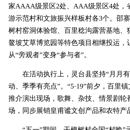
家AAAA级景区2处、AAA级景区4处，
游示范村和文旅振兴样板村各3个。邵
树村窑洞体验馆、百里稔沟露营基地、
鳌坡艾草博览园等特色项目相继投运，
从“旁观者”变身“参与者”。
在活动执行上，灵台县坚持“月月有
动、季季有亮点”。“5·19”前夕，百里
推介演出现场，歌舞、杂技、情景剧轮
场，同步展销皇甫谧文创产品和农特产
“五一”期间，干槐树村全国“村晚”