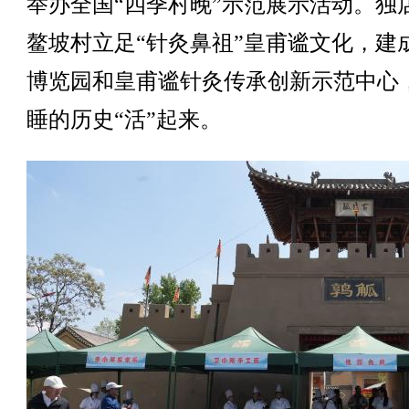
举办全国“四季村晚”示范展示活动。独
鳌坡村立足“针灸鼻祖”皇甫谧文化，建
博览园和皇甫谧针灸传承创新示范中心
睡的历史“活”起来。