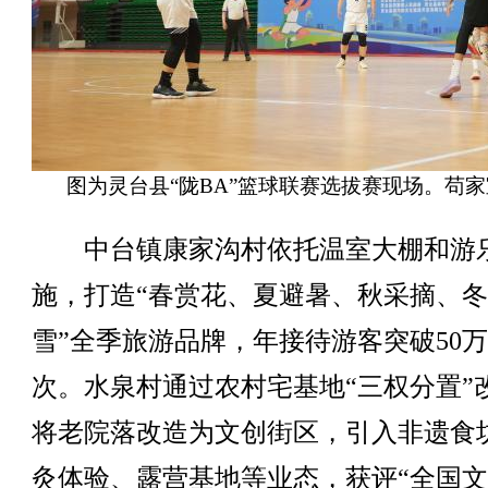
图为灵台县“陇BA”篮球联赛选拔赛现场。苟家
中台镇康家沟村依托温室大棚和游
施，打造“春赏花、夏避暑、秋采摘、
雪”全季旅游品牌，年接待游客突破50
次。水泉村通过农村宅基地“三权分置”
将老院落改造为文创街区，引入非遗食
灸体验、露营基地等业态，获评“全国