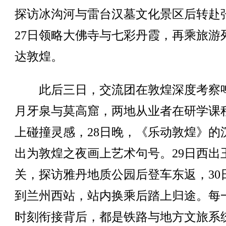
探访冰沟河与雷台汉墓文化景区后转赴
27日领略大佛寺与七彩丹霞，再乘旅游
达敦煌。
此后三日，交流团在敦煌深度考察
月牙泉与莫高窟，两地从业者在研学课
上碰撞灵感，28日晚，《乐动敦煌》的
出为敦煌之夜画上艺术句号。29日西出
关，探访雅丹地质公园后登车东返，30
到兰州西站，站内换乘后踏上归途。每
时刻衔接背后，都是铁路与地方文旅系