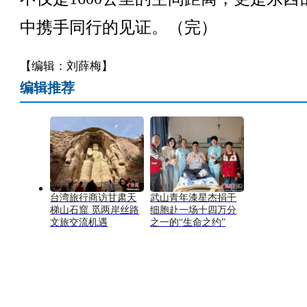
中携手同行的见证。（完）
【编辑：刘薛梅】
编辑推荐
台湾旅行商访甘肃天
武山青年漆星杰捐干
梯山石窟 觅两岸丝路
细胞赴一场十四万分
文旅交流机遇
之一的“生命之约”