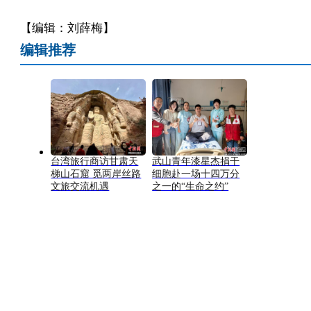
【编辑：刘薛梅】
编辑推荐
台湾旅行商访甘肃天
武山青年漆星杰捐干
梯山石窟 觅两岸丝路
细胞赴一场十四万分
文旅交流机遇
之一的“生命之约”