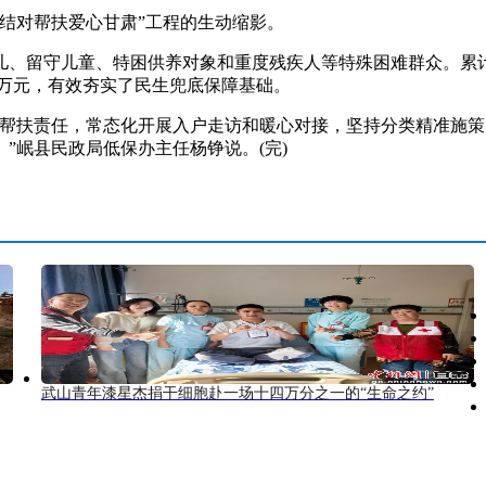
结对帮扶爱心甘肃”工程的生动缩影。
孤儿、留守儿童、特困供养对象和重度残疾人等特殊困难群众。累计
77万元，有效夯实了民生兜底保障基础。
扶责任，常态化开展入户走访和暖心对接，坚持分类精准施策
”岷县民政局低保办主任杨铮说。(完)
武山青年漆星杰捐干细胞赴一场十四万分之一的“生命之约”