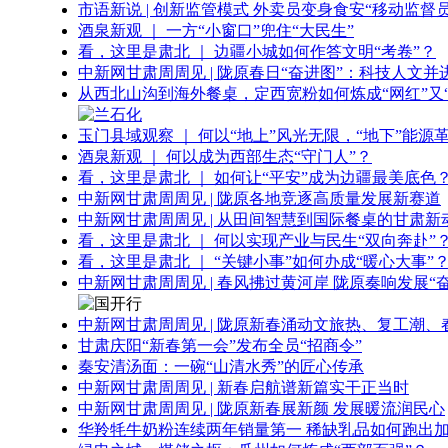
市语新说 | 创新监管模式 外卖员变身食安“移动监督员
酒泉新观 ｜ 一方“小窗口”兜住“大民生”
看，这里是肃北 ｜ 边疆小城如何作答文明“考卷”？
中新网甘肃周周见 | 陇原春日“奋进图”：科技人文并
从西北山沟到海外餐桌，定西宽粉如何炼成“网红”又“
玉门县域观察 ｜ 何以“地上”风光无限，“地下”能源
酒泉新观 ｜ 何以成为西部生态“守门人”？
看，这里是肃北 ｜ 如何让“平安”成为边疆最美底色
中新网甘肃周周见 | 陇原各地竞逐高质量发展新赛道
中新网甘肃周周见 | 从田间智慧到国际餐桌的甘肃新
看，这里是肃北 ｜ 何以实现产业与民生“双向奔赴”
看，这里是肃北 ｜ “关键小事”如何办成“暖心大事”
中新网甘肃周周见 | 春风拂过黄河岸 陇原奏响发展“
中新网甘肃周周见 | 陇原新春涌动文旅热、复工潮、
甘肃庆阳“新春第一会”发布全员“招商令”
秦安清汤面：一碗“山清水秀”的匠心传承
中新网甘肃周周见 | 新春启航谱新篇实干正当时
中新网甘肃周周见 | 陇原新春展新颜 发展暖流润民心
华羚牦牛奶粉连续两年销量第一 稀缺乳品如何跑出加