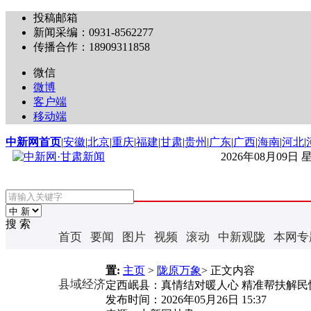
投稿邮箱
新闻采编：0931-8562277
传播合作：18909311858
微信
微博
客户端
移动端
中新网首页
|
安徽
|
北京
|
重庆
|
福建
|
甘肃
|
贵州
|
广东
|
广西
|
海南
|
河北
|
2026年08月09日
搜 索
首页
要闻
图片
视频
滚动
中新观陇
本网专
置:
主页
>
陇原万象
> 正文内容
县域经济
定西岷县：真情结对暖人心 精准帮扶解民
发布时间：
2026年05月26日 15:37