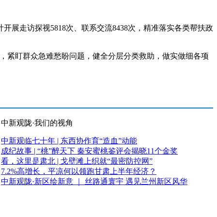
开展走访探视5818次、联系交流8438次，精准落实各类帮扶政
，紧盯群众急难愁盼问题，健全分层分类救助，做实做细各项
中新观陇·我们的视角
中新观临七十年 | 东西协作育“造血”动能
成纪故事 | “桃”醉天下 秦安蜜桃鉴评会揭晓11个金奖
看，这里是肃北 | 戈壁滩上织就“最密防控网”
7.2%高增长，平凉何以领跑甘肃上半年经济？
中新观陇·新区绘新意 ｜ 丝路通寰宇 遇见兰州新区风华