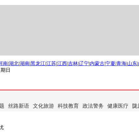
河南
|
湖北
|
湖南
|
黑龙江
|
江苏
|
江西
|
吉林
|
辽宁
|
内蒙古
|
宁夏
|
青海
|
山东
|
 星期日
题
丝路新语
文化旅游
科技教育
政法警务
健康医疗
陇
忧