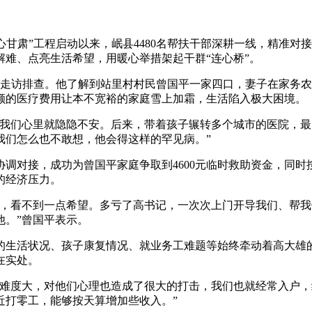
爱心甘肃”工程启动以来，岷县4480名帮扶干部深耕一线，精准
难、点亮生活希望，用暖心举措架起干群“连心桥”。
盖走访排查。他了解到站里村村民曾国平一家四口，妻子在家务
额的医疗费用让本不宽裕的家庭雪上加霜，生活陷入极大困境。
我们心里就隐隐不安。后来，带着孩子辗转多个城市的医院，最
我们怎么也不敢想，他会得这样的罕见病。”
对接，成功为曾国平家庭争取到4600元临时救助资金，同时
的经济压力。
看不到一点希望。多亏了高书记，一次次上门开导我们、帮我
他。”曾国平表示。
生活状况、孩子康复情况、就业务工难题等始终牵动着高大雄的
在实处。
度大，对他们心理也造成了很大的打击，我们也就经常入户，
近打零工，能够按天算增加些收入。”