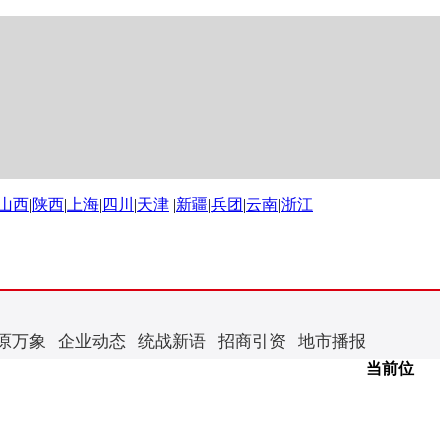
山西
|
陕西
|
上海
|
四川
|
天津
|
新疆
|
兵团
|
云南
|
浙江
原万象
企业动态
统战新语
招商引资
地市播报
当前位