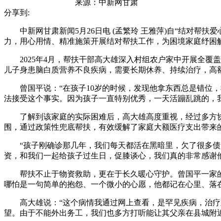
来源：
中新网甘肃
分享到:
中新网甘肃新闻5月26日电 (孟繁玲 王雅萍)自“结对帮扶
力，用心用情、精准施策开展结对帮扶工作，为困境家庭纾困解
2025年4月，帮扶干部高大雄深入村组农户家中开展全覆
儿子身患脑白质营养不良疾病，需要长期休养、持续治疗，高
曾国平说：“在孩子10岁的时候，发现他拿东西总是错位，
法接受这个事实。因为孩子一直特别优秀，一天活蹦乱跳的，
了解到该家庭的实际困难后，高大雄高度重视，经过多方协调
围，通过政策性兜底帮扶，有效缓解了家庭大额医疗支出带来
“孩子刚确诊那几年，我们每天都活在黑暗里，欠了很多债，
资，和我们一起给孩子过生日，促膝谈心，我们真的非常感谢
帮扶不止于物资救助，更在于长久暖心守护。曾国平一家的
哪怕是一句简单的抱怨、一个微小的心愿，他都记在心里、落
高大雄说：“这个病情我通过网上查看，是罕见疾病，治疗难
望。由于不能外出务工，我们也多方打听能让其父亲在县城附