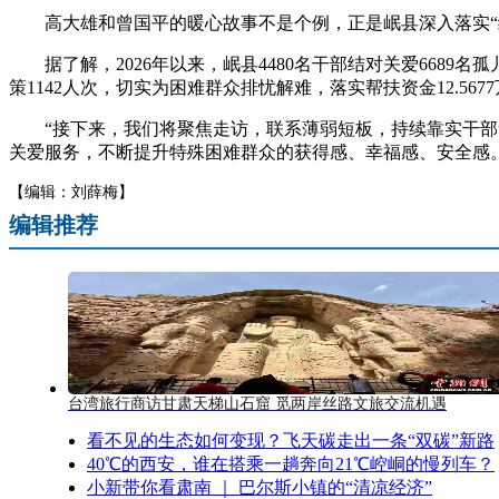
高大雄和曾国平的暖心故事不是个例，正是岷县深入落实“
据了解，2026年以来，岷县4480名干部结对关爱6689名
策1142人次，切实为困难群众排忧解难，落实帮扶资金12.56
“接下来，我们将聚焦走访，联系薄弱短板，持续靠实干部帮
关爱服务，不断提升特殊困难群众的获得感、幸福感、安全感。
【编辑：刘薛梅】
编辑推荐
台湾旅行商访甘肃天梯山石窟 觅两岸丝路文旅交流机遇
看不见的生态如何变现？飞天碳走出一条“双碳”新路
40℃的西安，谁在搭乘一趟奔向21℃崆峒的慢列车？
小新带你看肃南 ｜ 巴尔斯小镇的“清凉经济”