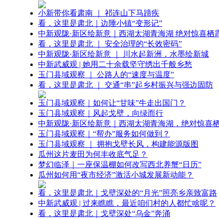
小新带你看肃南 ｜ 祁连山下马蹄疾
看，这里是肃北｜边陲小镇“变形记”
中新观陇·新区绘新意｜西湖太湖青海湖 绝对惊喜栖
看，这里是肃北 ｜ 安全治理的“长效密码”
中新观陇·新区绘新意 ｜ 川水起新洲，水墨绘新城
中新武威观 | 她用二十余载坚守绣出千般乡愁
玉门县域观察 ｜ 公路人的“速度与温度”
看，这里是肃北 ｜ 交通“串”起乡村振兴与强边固防
玉门县域观察｜如何让“甘味”牛走出国门？
玉门县域观察｜风起戈壁，向绿而行
中新观陇·新区绘新意｜西湖太湖青海湖，绝对惊喜
玉门县域观察｜“帮办”服务如何做到？
玉门县域观察 ｜ 拥抱戈壁长风，构建能源版图
瓜州这片麦田为何丰收底气足？
梦幻临泽｜一座保温棚如何改写西北养蟹“日历”
瓜州如何用“夜市经济”激活小城发展新动能？
看，这里是肃北｜戈壁深处的“月光”照亮乡亲致富路
中新武威观 | 过来瞧瞧，最近咱们村的人都忙啥呢？
看，这里是肃北｜戈壁深处“乌金”奔涌