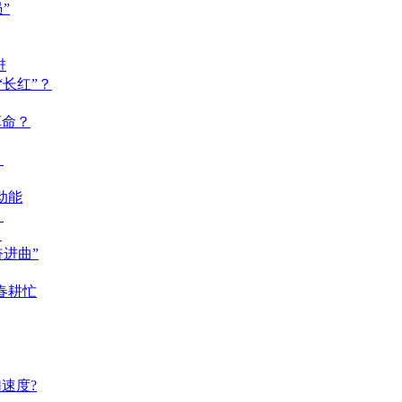
”
进
长红”？
革命？
？
动能
？
？
奋进曲”
春耕忙
速度?