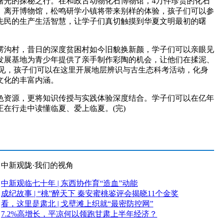
光的探秘之行。在和政古动物化石博物馆，4万件珍贵的化石
。离开博物馆，松鸣研学小镇将带来别样的体验，孩子们可以参
先民的生产生活智慧，让学子们真切触摸到华夏文明最初的曙
沟村，昔日的深度贫困村如今旧貌换新颜，学子们可以亲眼见
发展基地为青少年提供了亲手制作彩陶的机会，让他们在揉泥、
可见，孩子们可以在这里开展地层辨识与古生态科考活动，化身
文化的丰富内涵。
资源，更将知识传授与实践体验深度结合。学子们可以在亿年
在行走中读懂临夏、爱上临夏。(完)
中新观陇·我们的视角
中新观临七十年 | 东西协作育“造血”动能
成纪故事 | “桃”醉天下 秦安蜜桃鉴评会揭晓11个金奖
看，这里是肃北 | 戈壁滩上织就“最密防控网”
7.2%高增长，平凉何以领跑甘肃上半年经济？