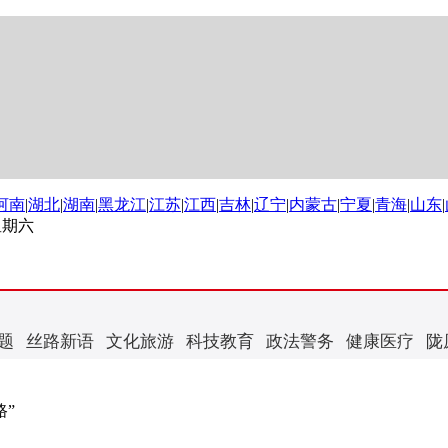
河南
|
湖北
|
湖南
|
黑龙江
|
江苏
|
江西
|
吉林
|
辽宁
|
内蒙古
|
宁夏
|
青海
|
山东
|
 星期六
题
丝路新语
文化旅游
科技教育
政法警务
健康医疗
陇
路”