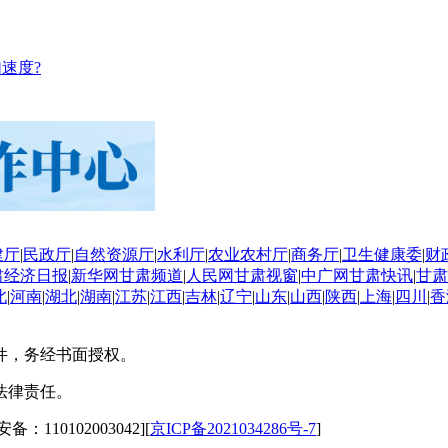
速度?
建厅
|
民政厅
|
自然资源厅
|
水利厅
|
农业农村厅
|
商务厅
|
卫生健康委
|
财
肃经济日报
|
新华网甘肃频道
|
人民网甘肃视窗
|
中广网甘肃快讯
|
甘肃
北
|
河南
|
湖北
|
湖南
|
江苏
|
江西
|
吉林
|
辽宁
|
山东
|
山西
|
陕西
|
上海
|
四川
|
香
件，务经书面授权。
法律责任。
备：110102003042][
京ICP备2021034286号-7
]