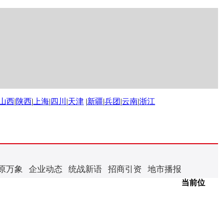
山西
|
陕西
|
上海
|
四川
|
天津
|
新疆
|
兵团
|
云南
|
浙江
原万象
企业动态
统战新语
招商引资
地市播报
当前位