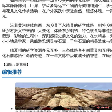
如果说第一条线路是一场古今交融的多元体验，那么和政县至
标本静静陈列，巨犀、铲齿象等远古生物的骨架栩栩如生，学
与花儿文化传承活动，在户外实践中亲近自然、锻炼体魄。一
光。
沿着黄河继续向西，东乡县至永靖县的研学线路，则将乡村
证乡村振兴带来的巨大变化，体验东乡刺绣、特色饮食等非遗
塑形、彩绘的过程中，深刻感悟史前文化的魅力。在永靖县，刘
小小地质学家；乘船游览炳灵寺石窟，千年石窟的精美造像与
临夏州的研学资源多元互补，三条线路各有侧重又相互呼应
化石前感悟生命的奇迹，在千年文脉中汲取成长的智慧，在民俗
【编辑：刘薛梅】
编辑推荐