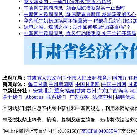
秦安清汤面：一碗“山清水秀”的匠心传承
中新网甘肃周周见 | 新春启航谱新篇实干正当时
中新网甘肃周周见 | 陇原新春展新颜 发展暖流润民心
华羚牦牛奶粉连续两年销量第一 稀缺乳品如何跑出加
绿电之城、煤储之枢：瓜州如何炼成“西部百强”？
中新网甘肃周周见 | 春风行动暖陇原 实干笃行开新局
政府厅局：
甘肃省人民政府
|
兰州市人民政府
|
教育厅
|
科技厅
|
住
新闻媒体：
每日甘肃
|
兰州新闻网
|
中国甘肃网
|
中国兰州网
|
甘
中新社分社：
安徽
|
北京
|
重庆
|
福建
|
甘肃
|
贵州
|
广东
|
广西
|
海南
|
河
关于我们
|
About us
|
联系我们
|
广告服务
|
法律声明
|
招聘信息
本网站所刊载信息不代表中新社和中新网观点，刊用本网站稿
未经授权禁止转载、摘编、复制及建立镜像，违者将依法追究
[网上传播视听节目许可证(0106168)][
京ICP证040655号
][京公网安