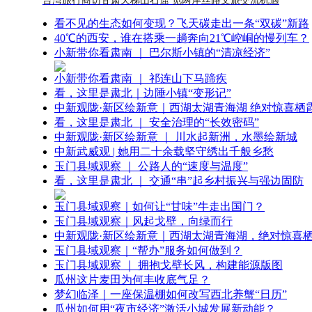
台湾旅行商访甘肃天梯山石窟 觅两岸丝路文旅交流机遇
看不见的生态如何变现？飞天碳走出一条“双碳”新路
40℃的西安，谁在搭乘一趟奔向21℃崆峒的慢列车？
小新带你看肃南 ｜ 巴尔斯小镇的“清凉经济”
小新带你看肃南 ｜ 祁连山下马蹄疾
看，这里是肃北｜边陲小镇“变形记”
中新观陇·新区绘新意｜西湖太湖青海湖 绝对惊喜栖
看，这里是肃北 ｜ 安全治理的“长效密码”
中新观陇·新区绘新意 ｜ 川水起新洲，水墨绘新城
中新武威观 | 她用二十余载坚守绣出千般乡愁
玉门县域观察 ｜ 公路人的“速度与温度”
看，这里是肃北 ｜ 交通“串”起乡村振兴与强边固防
玉门县域观察｜如何让“甘味”牛走出国门？
玉门县域观察｜风起戈壁，向绿而行
中新观陇·新区绘新意｜西湖太湖青海湖，绝对惊喜
玉门县域观察｜“帮办”服务如何做到？
玉门县域观察 ｜ 拥抱戈壁长风，构建能源版图
瓜州这片麦田为何丰收底气足？
梦幻临泽｜一座保温棚如何改写西北养蟹“日历”
瓜州如何用“夜市经济”激活小城发展新动能？