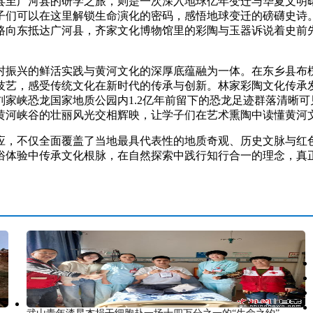
广河县的研学之旅，则是一次深入地球亿年变迁与华夏文明曙
子们可以在这里解锁生命演化的密码，感悟地球变迁的磅礴史诗
路向东抵达广河县，齐家文化博物馆里的彩陶与玉器诉说着史前
振兴的鲜活实践与黄河文化的深厚底蕴融为一体。在东乡县布楞
技艺，感受传统文化在新时代的传承与创新。林家彩陶文化传承
家峡恐龙国家地质公园内1.2亿年前留下的恐龙足迹群落清晰
黄河峡谷的壮丽风光交相辉映，让学子们在艺术熏陶中读懂黄河
，不仅全面覆盖了当地最具代表性的地质奇观、历史文脉与红色
体验中传承文化根脉，在自然探索中践行知行合一的理念，真正