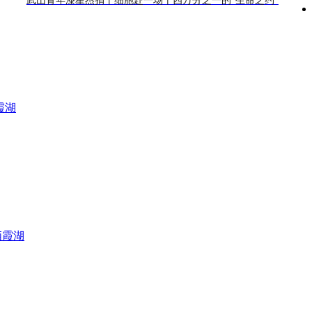
武山青年漆星杰捐干细胞赴一场十四万分之一的“生命之约”
霞湖
栖霞湖