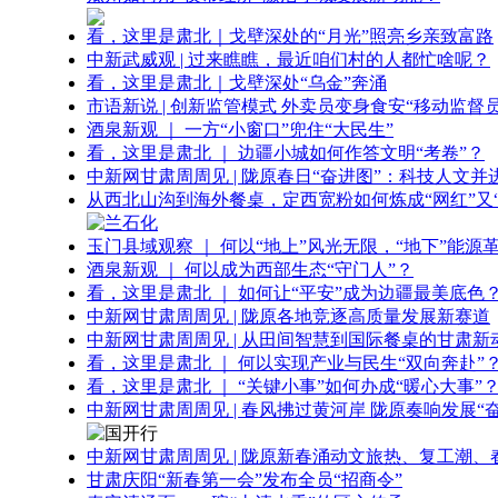
看，这里是肃北｜戈壁深处的“月光”照亮乡亲致富路
中新武威观 | 过来瞧瞧，最近咱们村的人都忙啥呢？
看，这里是肃北｜戈壁深处“乌金”奔涌
市语新说 | 创新监管模式 外卖员变身食安“移动监督员
酒泉新观 ｜ 一方“小窗口”兜住“大民生”
看，这里是肃北 ｜ 边疆小城如何作答文明“考卷”？
中新网甘肃周周见 | 陇原春日“奋进图”：科技人文并
从西北山沟到海外餐桌，定西宽粉如何炼成“网红”又“
玉门县域观察 ｜ 何以“地上”风光无限，“地下”能源
酒泉新观 ｜ 何以成为西部生态“守门人”？
看，这里是肃北 ｜ 如何让“平安”成为边疆最美底色
中新网甘肃周周见 | 陇原各地竞逐高质量发展新赛道
中新网甘肃周周见 | 从田间智慧到国际餐桌的甘肃新
看，这里是肃北 ｜ 何以实现产业与民生“双向奔赴”
看，这里是肃北 ｜ “关键小事”如何办成“暖心大事”
中新网甘肃周周见 | 春风拂过黄河岸 陇原奏响发展“
中新网甘肃周周见 | 陇原新春涌动文旅热、复工潮、
甘肃庆阳“新春第一会”发布全员“招商令”