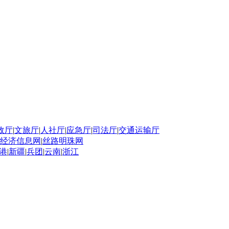
政厅
|
文旅厅
|
人社厅
|
应急厅
|
司法厅
|
交通运输厅
经济信息网
|
丝路明珠网
港
|
新疆
|
兵团
|
云南
|
浙江