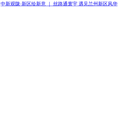
中新观陇·新区绘新意 ｜ 丝路通寰宇 遇见兰州新区风华