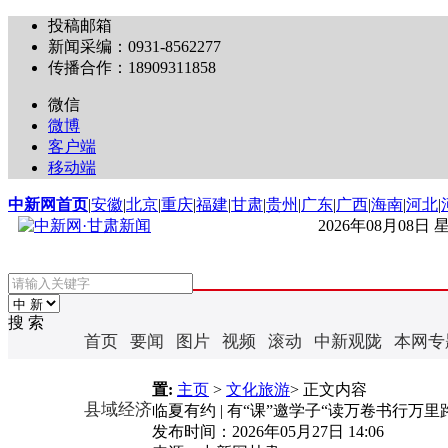
投稿邮箱
新闻采编：0931-8562277
传播合作：18909311858
微信
微博
客户端
移动端
中新网首页
|
安徽
|
北京
|
重庆
|
福建
|
甘肃
|
贵州
|
广东
|
广西
|
海南
|
河北
|
2026年08月08日
搜 索
首页
要闻
图片
视频
滚动
中新观陇
本网专
置:
主页
>
文化旅游
> 正文内容
县域经济
临夏有约 | 有“课”邀学子“读万卷书行万里
发布时间：
2026年05月27日 14:06