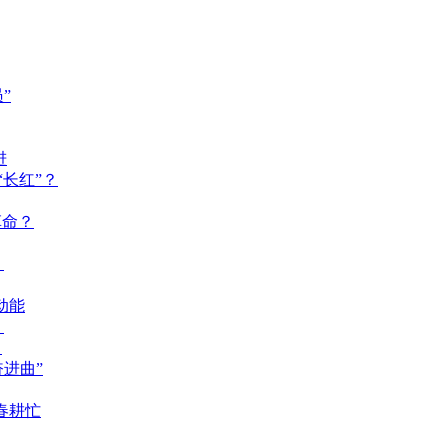
”
进
长红”？
革命？
？
动能
？
？
奋进曲”
春耕忙