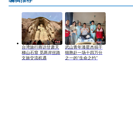
台湾旅行商访甘肃天
武山青年漆星杰捐干
梯山石窟 觅两岸丝路
细胞赴一场十四万分
文旅交流机遇
之一的“生命之约”