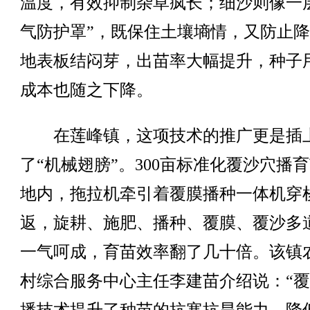
温度，有效抑制杂草疯长；细沙则像一
气防护罩”，既保住土壤墒情，又防止
地表板结闷芽，出苗率大幅提升，种子
成本也随之下降。
在莲峰镇，这项技术的推广更是插
了“机械翅膀”。300亩标准化覆沙穴播
地内，拖拉机牵引着覆膜播种一体机穿
返，旋耕、施肥、播种、覆膜、覆沙多
一气呵成，育苗效率翻了几十倍。该镇
村综合服务中心主任李建苗介绍说：“