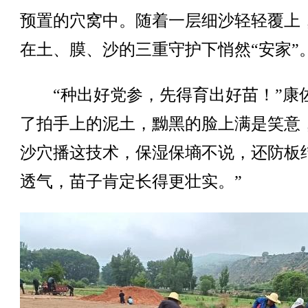
预置的穴窝中。随着一层细沙轻轻覆上
在土、膜、沙的三重守护下悄然“安家”
“种出好党参，先得育出好苗！”康
了拍手上的泥土，黝黑的脸上满是笑意
沙穴播这技术，保湿保墒不说，还防板
透气，苗子肯定长得更壮实。”