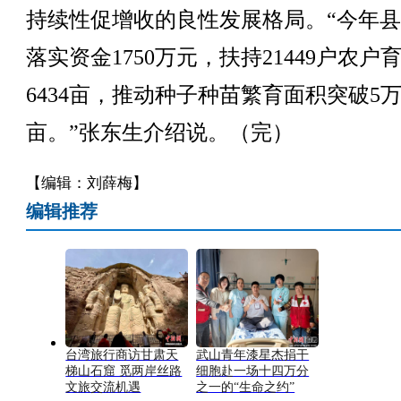
持续性促增收的良性发展格局。“今年
落实资金1750万元，扶持21449户农户
6434亩，推动种子种苗繁育面积突破5
亩。”张东生介绍说。（完）
【编辑：刘薛梅】
编辑推荐
台湾旅行商访甘肃天
武山青年漆星杰捐干
梯山石窟 觅两岸丝路
细胞赴一场十四万分
文旅交流机遇
之一的“生命之约”