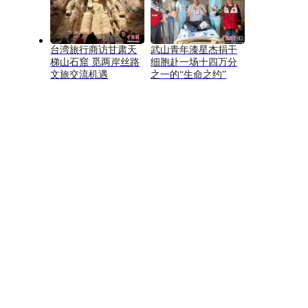
台湾旅行商访甘肃天
武山青年漆星杰捐干
梯山石窟 觅两岸丝路
细胞赴一场十四万分
文旅交流机遇
之一的“生命之约”