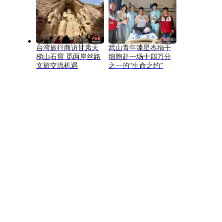
台湾旅行商访甘肃天
武山青年漆星杰捐干
梯山石窟 觅两岸丝路
细胞赴一场十四万分
文旅交流机遇
之一的“生命之约”