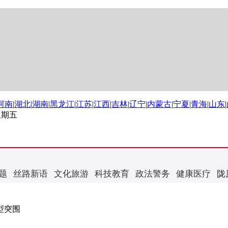
河南
|
湖北
|
湖南
|
黑龙江
|
江苏
|
江西
|
吉林
|
辽宁
|
内蒙古
|
宁夏
|
青海
|
山东
|
 星期五
题
丝路新语
文化旅游
科技教育
政法警务
健康医疗
陇
型突围