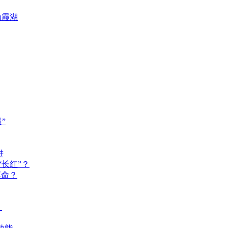
栖霞湖
”
进
长红”？
革命？
？