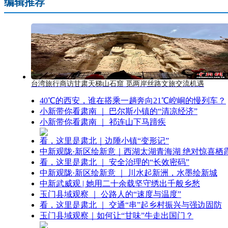
编辑推荐
台湾旅行商访甘肃天梯山石窟 觅两岸丝路文旅交流机遇
40℃的西安，谁在搭乘一趟奔向21℃崆峒的慢列车？
小新带你看肃南 ｜ 巴尔斯小镇的“清凉经济”
小新带你看肃南 ｜ 祁连山下马蹄疾
看，这里是肃北｜边陲小镇“变形记”
中新观陇·新区绘新意｜西湖太湖青海湖 绝对惊喜栖
看，这里是肃北 ｜ 安全治理的“长效密码”
中新观陇·新区绘新意 ｜ 川水起新洲，水墨绘新城
中新武威观 | 她用二十余载坚守绣出千般乡愁
玉门县域观察 ｜ 公路人的“速度与温度”
看，这里是肃北 ｜ 交通“串”起乡村振兴与强边固防
玉门县域观察｜如何让“甘味”牛走出国门？