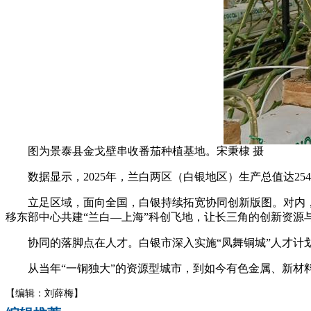
图为景泰县金戈壁串收番茄种植基地。宋秉棣 摄
数据显示，2025年，兰白两区（白银地区）生产总值达254.
立足区域，面向全国，白银持续拓宽协同创新版图。对内，
移东部中心共建“兰白—上海”科创飞地，让长三角的创新资源
协同的落脚点在人才。白银市深入实施“凤舞铜城”人才计划
从当年“一铜独大”的资源型城市，到如今有色金属、新材料
【编辑：刘薛梅】