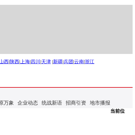
山西
|
陕西
|
上海
|
四川
|
天津
|
新疆
|
兵团
|
云南
|
浙江
原万象
企业动态
统战新语
招商引资
地市播报
当前位