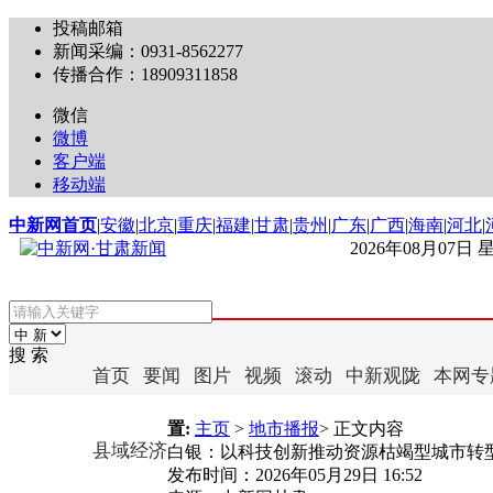
投稿邮箱
新闻采编：0931-8562277
传播合作：18909311858
微信
微博
客户端
移动端
中新网首页
|
安徽
|
北京
|
重庆
|
福建
|
甘肃
|
贵州
|
广东
|
广西
|
海南
|
河北
|
2026年08月07日
搜 索
首页
要闻
图片
视频
滚动
中新观陇
本网专
置:
主页
>
地市播报
> 正文内容
县域经济
白银：以科技创新推动资源枯竭型城市转
发布时间：
2026年05月29日 16:52