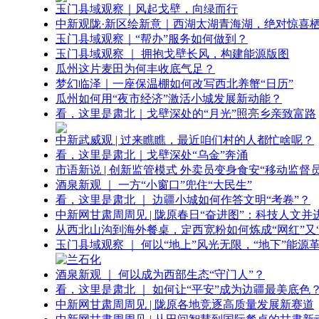
玉门县域观察｜风起戈壁，向绿而行
中新观陇·新区绘新意｜西湖太湖青海湖，绝对惊喜
玉门县域观察｜“帮办”服务如何做到？
玉门县域观察 ｜ 拥抱戈壁长风，构建能源版图
瓜州这片麦田为何丰收底气足？
梦幻临泽｜一座保温棚如何改写西北养蟹“日历”
瓜州如何用“夜市经济”激活小城发展新动能？
看，这里是肃北｜戈壁深处的“月光”照亮乡亲致富路
中新武威观 | 过来瞧瞧，最近咱们村的人都忙啥呢？
看，这里是肃北｜戈壁深处“乌金”奔涌
市语新说 | 创新监管模式 外卖员变身食安“移动监督员
酒泉新观 ｜ 一方“小窗口”兜住“大民生”
看，这里是肃北 ｜ 边疆小城如何作答文明“考卷”？
中新网甘肃周周见 | 陇原春日“奋进图”：科技人文并
从西北山沟到海外餐桌，定西宽粉如何炼成“网红”又“
玉门县域观察 ｜ 何以“地上”风光无限，“地下”能源
酒泉新观 ｜ 何以成为西部生态“守门人”？
看，这里是肃北 ｜ 如何让“平安”成为边疆最美底色
中新网甘肃周周见 | 陇原各地竞逐高质量发展新赛道