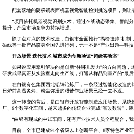
配套落地的阴极铜表面机器视觉智能检测挑选项目，则让品控
“项目依托机器视觉识别技术，通过在线动态采集、智能分析
提升，产品市场竞争力持续增强。
除了点对点的技术改造，白银市全面推行“揭榜挂帅”机制，
磁线等一批产品跻身全国先进行列，无一不是“产业出题—科技
开放场景 迭代技术 城市成为创新验证“超级实验室”
如果说应用牵引解决的是创新“往哪儿发力”的方向问题，场景
研发成果真正从实验室走向生产线，打通从样品到量产的“最后
在白银有色集团西北铅锌冶炼厂，一条经过智能化改造的锌
日炉前高温炙烤、粉尘弥漫的艰苦作业场景已经一去不返。
这一转变的背后，是白银市开放智能制造应用场景、系统性推
厂、9个数字化车间，越来越多的传统企业完成“智改数转”，装
“白银有现成的中试车间，还有产业技术人员全程配合，我们
目前，全市已建成91个省级以上创新平台、8家特色产业研究