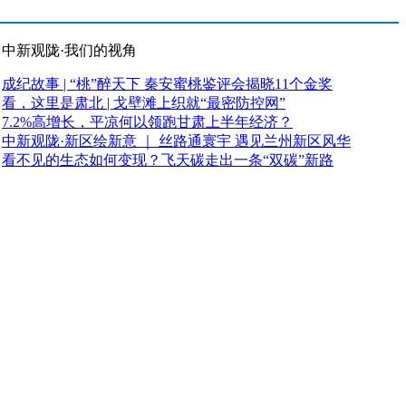
中新观陇·我们的视角
成纪故事 | “桃”醉天下 秦安蜜桃鉴评会揭晓11个金奖
看，这里是肃北 | 戈壁滩上织就“最密防控网”
7.2%高增长，平凉何以领跑甘肃上半年经济？
中新观陇·新区绘新意 ｜ 丝路通寰宇 遇见兰州新区风华
看不见的生态如何变现？飞天碳走出一条“双碳”新路