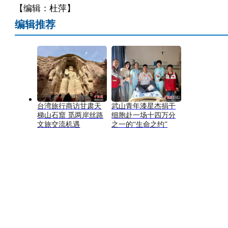
【编辑：杜萍】
编辑推荐
台湾旅行商访甘肃天
武山青年漆星杰捐干
梯山石窟 觅两岸丝路
细胞赴一场十四万分
文旅交流机遇
之一的“生命之约”