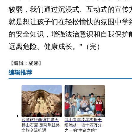
较弱，我们通过沉浸式、互动式的宣传
就是想让孩子们在轻松愉快的氛围中学
的安全知识，增强法治意识和自我保护
远离危险、健康成长。”（完）
【编辑：杨娜】
编辑推荐
台湾旅行商访甘肃天
武山青年漆星杰捐干
梯山石窟 觅两岸丝路
细胞赴一场十四万分
文旅交流机遇
之一的“生命之约”