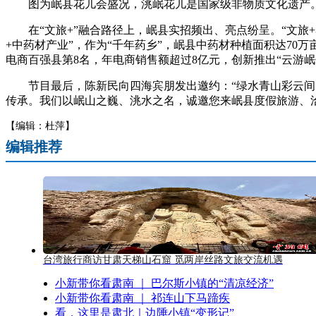
图为岷县花儿会盛况，洮岷花儿是国家级非物质文化遗产
在“文旅+”融合路径上，岷县实招频出、亮点纷呈。“文旅+
+中药材产业”，作为“千年药乡”，岷县中药材种植面积达70
电商百强县第8名，年电商销售额超过8亿元，创新推出“云游
节目最后，陈新民向四海宾朋发出邀约：“绿水青山彩云间，
传承。我们以岷山之巍、洮水之名，诚邀您来岷县度假旅游、洽
【编辑：杜萍】
编辑推荐
台湾旅行商访甘肃天梯山石窟 觅两岸丝路文旅交流机遇
小新带你看肃南 ｜ 巴尔斯小镇的“清凉经济”
小新带你看肃南 ｜ 祁连山下马蹄疾
看，这里是肃北｜边陲小镇“变形记”