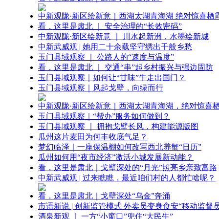
中新观陇·新区绘新意｜西湖太湖青海湖 绝对惊喜栖
看，这里是肃北 ｜ 安全治理的“长效密码”
中新观陇·新区绘新意 ｜ 川水起新洲，水墨绘新城
中新武威观 | 她用二十余载坚守绣出千般乡愁
玉门县域观察 ｜ 公路人的“速度与温度”
看，这里是肃北 ｜ 交通“串”起乡村振兴与强边固防
玉门县域观察｜如何让“甘味”牛走出国门？
玉门县域观察｜风起戈壁，向绿而行
中新观陇·新区绘新意｜西湖太湖青海湖，绝对惊喜
玉门县域观察｜“帮办”服务如何做到？
玉门县域观察 ｜ 拥抱戈壁长风，构建能源版图
瓜州这片麦田为何丰收底气足？
梦幻临泽｜一座保温棚如何改写西北养蟹“日历”
瓜州如何用“夜市经济”激活小城发展新动能？
看，这里是肃北｜戈壁深处的“月光”照亮乡亲致富路
中新武威观 | 过来瞧瞧，最近咱们村的人都忙啥呢？
看，这里是肃北｜戈壁深处“乌金”奔涌
市语新说 | 创新监管模式 外卖员变身食安“移动监督员
酒泉新观 ｜ 一方“小窗口”兜住“大民生”