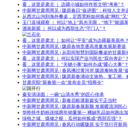
看，这里是肃北 ｜ 边疆小城如何作答文明“考卷”？
中新网甘肃周周见 | 陇原春日“奋进图”：科技人文并
从西北山沟到海外餐桌，定西宽粉如何炼成“网红”又“
玉门县域观察 ｜ 何以“地上”风光无限，“地下”能源
酒泉新观 ｜ 何以成为西部生态“守门人”？
看，这里是肃北 ｜ 如何让“平安”成为边疆最美底色
中新网甘肃周周见 | 陇原各地竞逐高质量发展新赛道
中新网甘肃周周见 | 从田间智慧到国际餐桌的甘肃新
看，这里是肃北 ｜ 何以实现产业与民生“双向奔赴”
看，这里是肃北 ｜ “关键小事”如何办成“暖心大事”
中新网甘肃周周见 | 春风拂过黄河岸 陇原奏响发展“
中新网甘肃周周见 | 陇原新春涌动文旅热、复工潮、
甘肃庆阳“新春第一会”发布全员“招商令”
秦安清汤面：一碗“山清水秀”的匠心传承
中新网甘肃周周见 | 新春启航谱新篇实干正当时
中新网甘肃周周见 | 陇原新春展新颜 发展暖流润民心
华羚牦牛奶粉连续两年销量第一 稀缺乳品如何跑出加
绿电之城、煤储之枢：瓜州如何炼成“西部百强”？
中新网甘肃周周见 | 春风行动暖陇原 实干笃行开新局