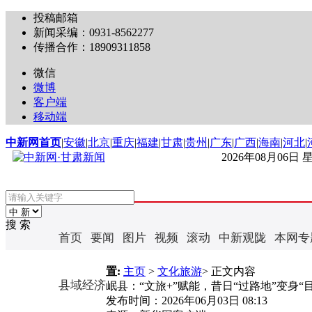
投稿邮箱
新闻采编：0931-8562277
传播合作：18909311858
微信
微博
客户端
移动端
中新网首页
|
安徽
|
北京
|
重庆
|
福建
|
甘肃
|
贵州
|
广东
|
广西
|
海南
|
河北
|
2026年08月06日
搜 索
首页
要闻
图片
视频
滚动
中新观陇
本网专
置:
主页
>
文化旅游
> 正文内容
县域经济
岷县：“文旅+”赋能，昔日“过路地”变身“
发布时间：
2026年06月03日 08:13