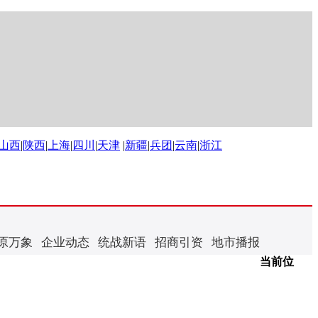
山西
|
陕西
|
上海
|
四川
|
天津
|
新疆
|
兵团
|
云南
|
浙江
原万象
企业动态
统战新语
招商引资
地市播报
当前位