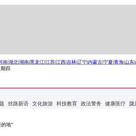
河南
|
湖北
|
湖南
|
黑龙江
|
江苏
|
江西
|
吉林
|
辽宁
|
内蒙古
|
宁夏
|
青海
|
山东
|
 星期四
题
丝路新语
文化旅游
科技教育
政法警务
健康医疗
陇
目的地”