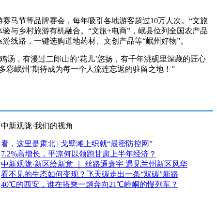
赛马节等品牌赛会，每年吸引各地游客超过10万人次。“文旅
体验与乡村旅游有机融合。“文旅+电商”，岷县位列全国农产品
旅游线路，一键选购道地药材、文创产品等“岷州好物”。
汤，有漫过二郎山的‘花儿’悠扬，有千年洮砚里深藏的匠心
多彩岷州’期待成为每一个人流连忘返的驻留之地！”
中新观陇·我们的视角
看，这里是肃北 | 戈壁滩上织就“最密防控网”
7.2%高增长，平凉何以领跑甘肃上半年经济？
中新观陇·新区绘新意 ｜ 丝路通寰宇 遇见兰州新区风华
看不见的生态如何变现？飞天碳走出一条“双碳”新路
40℃的西安，谁在搭乘一趟奔向21℃崆峒的慢列车？