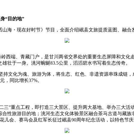
身“目的地”
山海・现在好时节》节目，全面介绍岷县文旅提质蓝图、融合
秦岭西端、青藏门户，是甘川两省交界处的重要生态屏障和文化
雄壮于一身。洮河蜿蜒83.5公里，滔滔碧水书写着生态传奇。
持文化为魂、旅游为体，将生态、红色、非遗资源串珠成链，成
亿元，同比增长37%。
二三”重点工程，即打造三大景区、提升两大基地、举办三大活动
综合性旅游目的地；洮河生态文化体验景区融合茶马古道与藏族
花儿会、赛马会及红军长征过岷县90周年纪念活动，以特色节