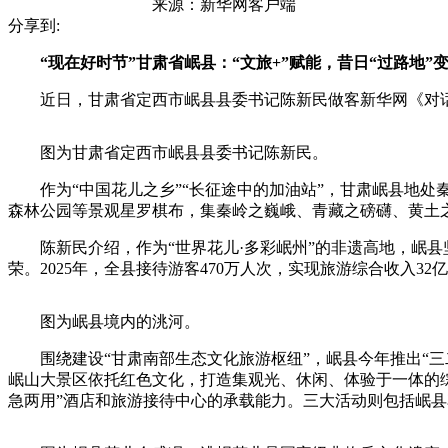
来源：
新华网客户端
分享到:
“现在好时节”甘肃省岷县：“文旅+”赋能，昔日“过路地”变
近日，甘肃省定西市岷县县委书记陈新民做客新华网《对话
图为甘肃省定西市岷县县委书记陈新民。
作为“中国花儿之乡”“长征途中的加油站”，甘肃岷县地处
森林公园等景观星罗棋布，集秦岭之巍峨、青藏之磅礴、黄土之
陈新民介绍，作为“世界花儿·多彩岷州”的非遗高地，岷县坚
荣。2025年，全县接待游客470万人次，实现旅游综合收入32
图为岷县境内的洮河。
围绕建设“甘肃南部生态文化旅游枢纽”，岷县今年推出“三
岷山大景区依托红色文化，打造集观光、休闲、体验于一体的
急两用”酒店和旅游接待中心的承载能力。三大活动则包括岷县