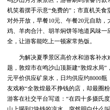
鸣沙山月牙泉景区，游客刷码准备付款
机笑着摆手示意“免费的”；市直机关食
对外开放，早餐10元、午餐20元自助，
鸡、羊肉合汁、胡羊焖饼等地道风味一
全，让游客能吃上一顿家常热饭。
为解决夏季景区高价水和游客补水
题，敦煌市在鸣沙山顶新建“敦煌水局”
元平价供应矿泉水，日均供应约8000瓶
友戏称“全敦煌最不挣钱的店，却最圈粉
游客在社交平台写道：“在四十多摄氏
山上喝到2块钱的凉水，突然明白什么叫