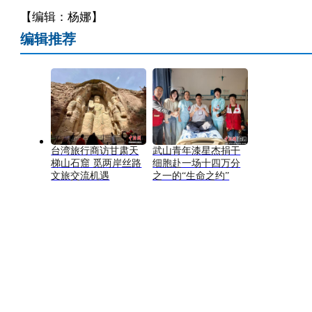
【编辑：杨娜】
编辑推荐
台湾旅行商访甘肃天
武山青年漆星杰捐干
梯山石窟 觅两岸丝路
细胞赴一场十四万分
文旅交流机遇
之一的“生命之约”