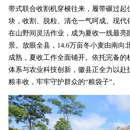
带式联合收割机穿梭往来，履带碾过起
块，收割、脱粒、清仓一气呵成。现代
在山野间灵活作业，成为夏收一线最亮
景。放眼全县，14.6万亩冬小麦由南向
成熟，夏收工作全面铺开。依托完备的
体系与农业科技创新，徽县正全力以赴
粮丰收，牢牢守护群众的“粮袋子”。