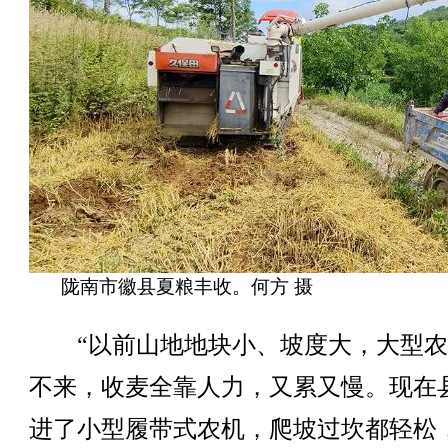
陇南市徽县夏粮丰收。何方 摄
“以前山地地块小、坡度大，大型农
不来，收麦全靠人力，又累又慢。现在
进了小型履带式农机，爬坡过坎都轻松