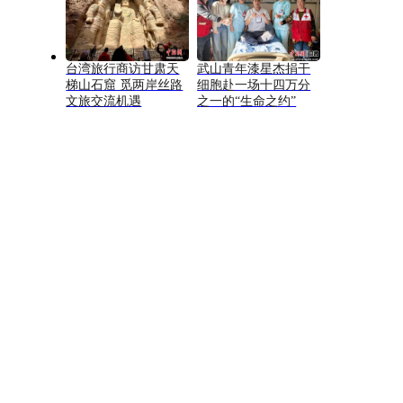
台湾旅行商访甘肃天
武山青年漆星杰捐干
梯山石窟 觅两岸丝路
细胞赴一场十四万分
文旅交流机遇
之一的“生命之约”