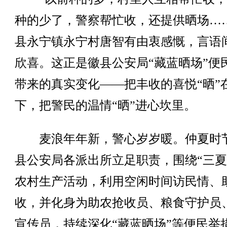
种的少了，警察帮忙收，还提供晒场…
县永宁镇永宁村唐智有由衷感慨，言语
欣喜。这正是徽县公安局“藏蓝晒场”便
带来的真实变化——把丰收的喜悦“晒”
下，把警民的温情“晒”进心坎里。
麦浪年年新，警心岁岁暖。仲夏时
县公安局各派出所立足职责，围绕“三夏
农村生产活动，利用空闲时间访民情、
收，并化身为助农抢收员、粮食守护员
宣传员，持续深化“藏蓝晒场”等便民举