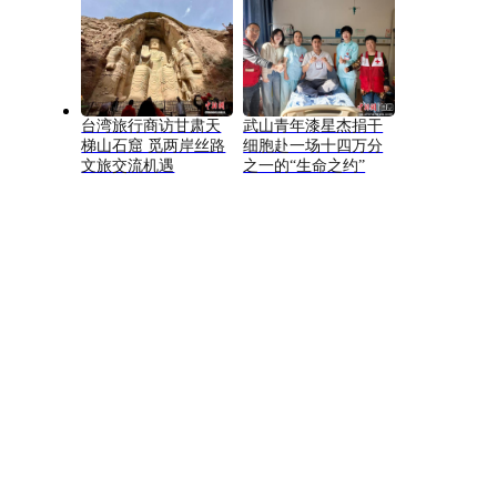
台湾旅行商访甘肃天
武山青年漆星杰捐干
梯山石窟 觅两岸丝路
细胞赴一场十四万分
文旅交流机遇
之一的“生命之约”