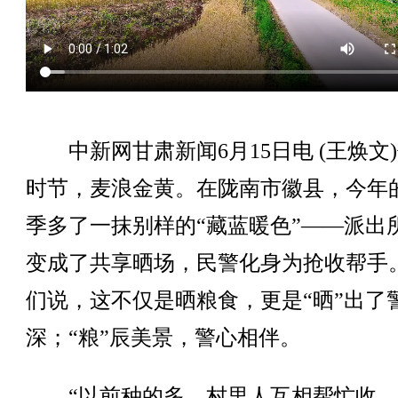
中新网甘肃新闻6月15日电 (王焕文
时节，麦浪金黄。在陇南市徽县，今年
季多了一抹别样的“藏蓝暖色”——派出
变成了共享晒场，民警化身为抢收帮手
们说，这不仅是晒粮食，更是“晒”出了
深；“粮”辰美景，警心相伴。
“以前种的多，村里人互相帮忙收，