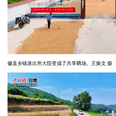
徽县乡镇派出所大院变成了共享晒场。王焕文 摄