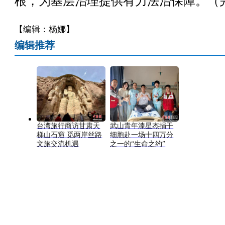
根，为基层治理提供有力法治保障。（
【编辑：杨娜】
编辑推荐
台湾旅行商访甘肃天
武山青年漆星杰捐干
梯山石窟 觅两岸丝路
细胞赴一场十四万分
文旅交流机遇
之一的“生命之约”