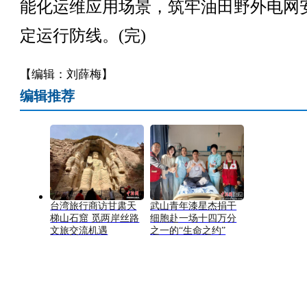
能化运维应用场景，筑牢油田野外电网
定运行防线。(完)
【编辑：刘薛梅】
编辑推荐
台湾旅行商访甘肃天
武山青年漆星杰捐干
梯山石窟 觅两岸丝路
细胞赴一场十四万分
文旅交流机遇
之一的“生命之约”