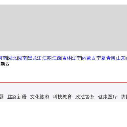
河南
|
湖北
|
湖南
|
黑龙江
|
江苏
|
江西
|
吉林
|
辽宁
|
内蒙古
|
宁夏
|
青海
|
山东
|
 星期四
题
丝路新语
文化旅游
科技教育
政法警务
健康医疗
陇