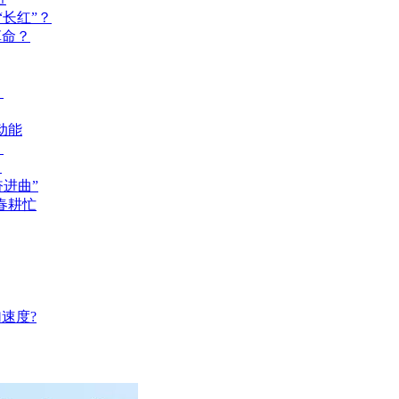
长红”？
革命？
？
动能
？
？
奋进曲”
春耕忙
速度?