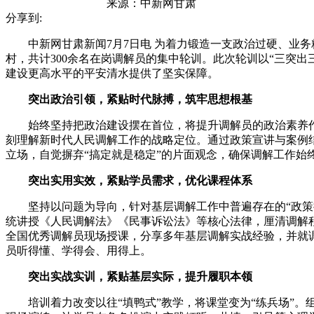
来源：
中新网甘肃
分享到:
中新网甘肃新闻7月7日电 为着力锻造一支政治过硬、业务精
村，共计300余名在岗调解员的集中轮训。此次轮训以“三突
建设更高水平的平安清水提供了坚实保障。
突出政治引领，紧贴时代脉搏，筑牢思想根基
始终坚持把政治建设摆在首位，将提升调解员的政治素养作为
刻理解新时代人民调解工作的战略定位。通过政策宣讲与案例结
立场，自觉摒弃“搞定就是稳定”的片面观念，确保调解工作始
突出实用实效，紧贴学员需求，优化课程体系
坚持以问题为导向，针对基层调解工作中普遍存在的“政策把
统讲授《人民调解法》《民事诉讼法》等核心法律，厘清调解
全国优秀调解员现场授课，分享多年基层调解实战经验，并就调
员听得懂、学得会、用得上。
突出实战实训，紧贴基层实际，提升履职本领
培训着力改变以往“填鸭式”教学，将课堂变为“练兵场”。