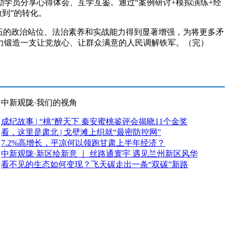
学员分享心得体会、互学互鉴。通过“案例研讨+模拟演练+经
到”的转化。
伍的政治站位、法治素养和实战能力得到显著增强，为将更多矛
力锻造一支让党放心、让群众满意的人民调解铁军。（完）
中新观陇·我们的视角
成纪故事 | “桃”醉天下 秦安蜜桃鉴评会揭晓11个金奖
看，这里是肃北 | 戈壁滩上织就“最密防控网”
7.2%高增长，平凉何以领跑甘肃上半年经济？
中新观陇·新区绘新意 ｜ 丝路通寰宇 遇见兰州新区风华
看不见的生态如何变现？飞天碳走出一条“双碳”新路