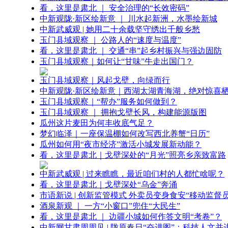
看，这里是肃北 ｜ 安全治理的“长效密码”
中新观陇·新区绘新意 ｜ 川水起新洲，水墨绘新城
中新武威观 | 她用二十余载坚守绣出千般乡愁
玉门县域观察 ｜ 公路人的“速度与温度”
看，这里是肃北 ｜ 交通“串”起乡村振兴与强边固防
玉门县域观察｜如何让“甘味”牛走出国门？
玉门县域观察｜风起戈壁，向绿而行
中新观陇·新区绘新意｜西湖太湖青海湖，绝对惊喜
玉门县域观察｜“帮办”服务如何做到？
玉门县域观察 ｜ 拥抱戈壁长风，构建能源版图
瓜州这片麦田为何丰收底气足？
梦幻临泽｜一座保温棚如何改写西北养蟹“日历”
瓜州如何用“夜市经济”激活小城发展新动能？
看，这里是肃北｜戈壁深处的“月光”照亮乡亲致富路
中新武威观 | 过来瞧瞧，最近咱们村的人都忙啥呢？
看，这里是肃北｜戈壁深处“乌金”奔涌
市语新说 | 创新监管模式 外卖员变身食安“移动监督员
酒泉新观 ｜ 一方“小窗口”兜住“大民生”
看，这里是肃北 ｜ 边疆小城如何作答文明“考卷”？
中新网甘肃周周见 | 陇原春日“奋进图”：科技人文并