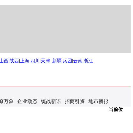
山西
|
陕西
|
上海
|
四川
|
天津
|
新疆
|
兵团
|
云南
|
浙江
原万象
企业动态
统战新语
招商引资
地市播报
当前位