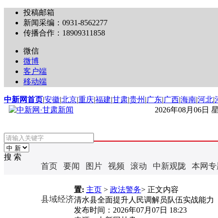
投稿邮箱
新闻采编：0931-8562277
传播合作：18909311858
微信
微博
客户端
移动端
中新网首页
|
安徽
|
北京
|
重庆
|
福建
|
甘肃
|
贵州
|
广东
|
广西
|
海南
|
河北
|
2026年08月06日
搜 索
首页
要闻
图片
视频
滚动
中新观陇
本网专
置:
主页
>
政法警务
> 正文内容
县域经济
清水县全面提升人民调解员队伍实战能力
发布时间：
2026年07月07日 18:23