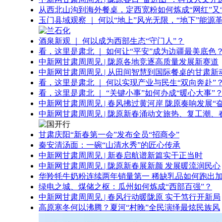
从西北山沟到海外餐桌，定西宽粉如何炼成“网红”又“
玉门县域观察 ｜ 何以“地上”风光无限，“地下”能源
酒泉新观 ｜ 何以成为西部生态“守门人”？
看，这里是肃北 ｜ 如何让“平安”成为边疆最美底色
中新网甘肃周周见 | 陇原各地竞逐高质量发展新赛道
中新网甘肃周周见 | 从田间智慧到国际餐桌的甘肃新
看，这里是肃北 ｜ 何以实现产业与民生“双向奔赴”
看，这里是肃北 ｜ “关键小事”如何办成“暖心大事”
中新网甘肃周周见 | 春风拂过黄河岸 陇原奏响发展“
中新网甘肃周周见 | 陇原新春涌动文旅热、复工潮、
甘肃庆阳“新春第一会”发布全员“招商令”
秦安清汤面：一碗“山清水秀”的匠心传承
中新网甘肃周周见 | 新春启航谱新篇实干正当时
中新网甘肃周周见 | 陇原新春展新颜 发展暖流润民心
华羚牦牛奶粉连续两年销量第一 稀缺乳品如何跑出加
绿电之城、煤储之枢：瓜州如何炼成“西部百强”？
中新网甘肃周周见 | 春风行动暖陇原 实干笃行开新局
高原寒冬何以沸腾？夏河“村晚”全民演绎最炫民族风