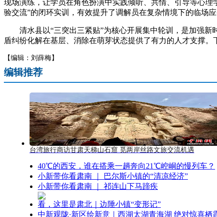
现场演练，让学员在角色扮演中实践倾听、共情、引导等心理
验交流”的闭环实训，有效提升了调解员在复杂情境下的临场应
清水县以“三突出三紧贴”为核心开展集中轮训，是加强新时
盾纠纷化解在基层、消除在萌芽状态提供了有力的人才支撑。
【编辑：刘薛梅】
编辑推荐
台湾旅行商访甘肃天梯山石窟 觅两岸丝路文旅交流机遇
40℃的西安，谁在搭乘一趟奔向21℃崆峒的慢列车？
小新带你看肃南 ｜ 巴尔斯小镇的“清凉经济”
小新带你看肃南 ｜ 祁连山下马蹄疾
看，这里是肃北｜边陲小镇“变形记”
中新观陇·新区绘新意｜西湖太湖青海湖 绝对惊喜栖