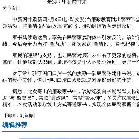
来源：
中新网甘肃
分享到:
中新网甘肃新闻7月8日电 (靳文斐)当廉政教育跳出警营课
题活动，将廉洁提醒融入温情家书，推动廉洁教育走进家庭。
家书陆续送达后，率先在民警家属群体中引发反响。该站政
线，今后会全力当好“廉内助”，常吹家庭“廉洁风”、常念纪律
家属的理解与支持，也让民警对廉洁从业有了更深的感悟。
警醒，让他深刻认识到，廉洁不仅是个人的职业准则，更是一
对于常年驻守国门口岸一线的执勤一队民警陈建伟来说，这
织的暖心关怀，也让他明白清白履职就是对家庭最好的守护。
据悉，此次寄出的廉政家书中，该站纪委向长期默默支持边检
助”与“监督员”，常吹“廉政风”、常敲“警示钟”，多关注
精准，本次活动采取线上方式寄送家书，实现全体民警家庭全覆
【编辑：刘薛梅】
编辑推荐