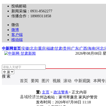
投稿邮箱
新闻采编：0931-8562277
传播合作：18909311858
微信
微博
客户端
移动端
中新网首页
|
安徽
|
北京
|
重庆
|
福建
|
甘肃
|
贵州
|
广东
|
广西
|
海南
|
河北
|
2026年08月08日
搜 索
首页
要闻
图片
视频
滚动
中新观陇
本网专
置:
主页
>
政法警务
> 正文内容
县域经济
兰州边检站：家书寄廉意 家风护警营
发布时间：
2026年07月08日 11:18