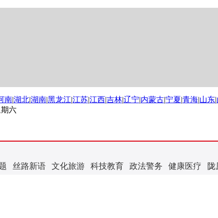
河南
|
湖北
|
湖南
|
黑龙江
|
江苏
|
江西
|
吉林
|
辽宁
|
内蒙古
|
宁夏
|
青海
|
山东
|
 星期六
题
丝路新语
文化旅游
科技教育
政法警务
健康医疗
陇