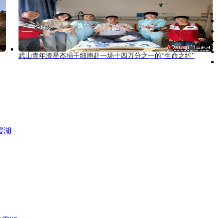
武山青年漆星杰捐干细胞赴一场十四万分之一的“生命之约”
霞湖