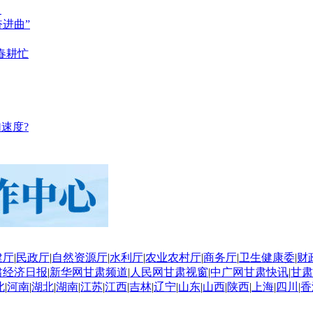
？
奋进曲”
春耕忙
速度?
建厅
|
民政厅
|
自然资源厅
|
水利厅
|
农业农村厅
|
商务厅
|
卫生健康委
|
财
肃经济日报
|
新华网甘肃频道
|
人民网甘肃视窗
|
中广网甘肃快讯
|
甘肃
北
|
河南
|
湖北
|
湖南
|
江苏
|
江西
|
吉林
|
辽宁
|
山东
|
山西
|
陕西
|
上海
|
四川
|
香