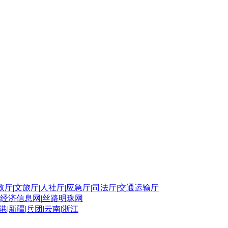
政厅
|
文旅厅
|
人社厅
|
应急厅
|
司法厅
|
交通运输厅
经济信息网
|
丝路明珠网
港
|
新疆
|
兵团
|
云南
|
浙江