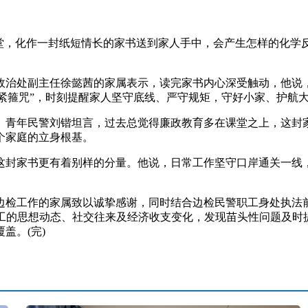
堂，化作一封纸短情长的家书送到家人手中，会产生怎样的化学反
治处副主任徐懿茜的家属表示，读完家书内心深受触动，他说，
“紧箍咒”，时刻提醒家人坚守底线、严守规矩，守好小家、护航
青年民警刘锴坦言，过去总觉得廉政教育多在课堂之上，这封家
个家庭的立身根基。
封家书更有着别样的分量。他说，日常工作坚守口岸通关一线，
工作的家属致以诚挚感谢，同时结合边检民警职工身处执法前
民警职工的思想动态、社交往来及经济收支变化，发现苗头性问题及
盖。(完)