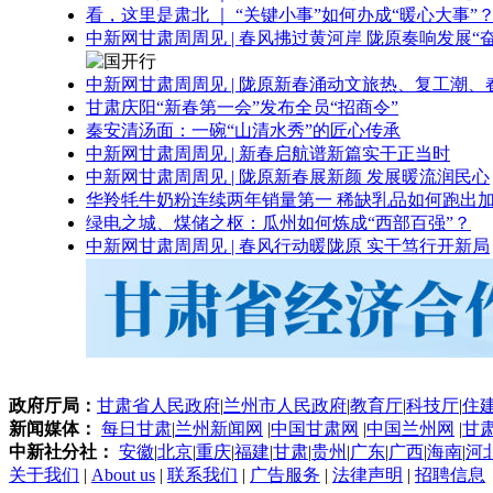
看，这里是肃北 ｜ “关键小事”如何办成“暖心大事”
中新网甘肃周周见 | 春风拂过黄河岸 陇原奏响发展“
中新网甘肃周周见 | 陇原新春涌动文旅热、复工潮、
甘肃庆阳“新春第一会”发布全员“招商令”
秦安清汤面：一碗“山清水秀”的匠心传承
中新网甘肃周周见 | 新春启航谱新篇实干正当时
中新网甘肃周周见 | 陇原新春展新颜 发展暖流润民心
华羚牦牛奶粉连续两年销量第一 稀缺乳品如何跑出加
绿电之城、煤储之枢：瓜州如何炼成“西部百强”？
中新网甘肃周周见 | 春风行动暖陇原 实干笃行开新局
政府厅局：
甘肃省人民政府
|
兰州市人民政府
|
教育厅
|
科技厅
|
住
新闻媒体：
每日甘肃
|
兰州新闻网
|
中国甘肃网
|
中国兰州网
|
甘
中新社分社：
安徽
|
北京
|
重庆
|
福建
|
甘肃
|
贵州
|
广东
|
广西
|
海南
|
河
关于我们
|
About us
|
联系我们
|
广告服务
|
法律声明
|
招聘信息