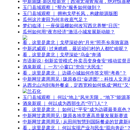
中新观陇·新区绘新意｜西湖太湖青海湖，绝对惊喜
玉门县域观察｜“帮办”服务如何做到？
玉门县域观察 ｜ 拥抱戈壁长风，构建能源版图
瓜州这片麦田为何丰收底气足？
梦幻临泽｜一座保温棚如何改写西北养蟹“日历”
瓜州如何用“夜市经济”激活小城发展新动能？
看，这里是肃北｜戈壁深处的“月光”照亮乡亲致富路
中新武威观 | 过来瞧瞧，最近咱们村的人都忙啥呢？
看，这里是肃北｜戈壁深处“乌金”奔涌
市语新说 | 创新监管模式 外卖员变身食安“移动监督员
酒泉新观 ｜ 一方“小窗口”兜住“大民生”
看，这里是肃北 ｜ 边疆小城如何作答文明“考卷”？
中新网甘肃周周见 | 陇原春日“奋进图”：科技人文并
从西北山沟到海外餐桌，定西宽粉如何炼成“网红”又“
玉门县域观察 ｜ 何以“地上”风光无限，“地下”能源
酒泉新观 ｜ 何以成为西部生态“守门人”？
看，这里是肃北 ｜ 如何让“平安”成为边疆最美底色
中新网甘肃周周见 | 陇原各地竞逐高质量发展新赛道
中新网甘肃周周见 | 从田间智慧到国际餐桌的甘肃新
看，这里是肃北 ｜ 何以实现产业与民生“双向奔赴”