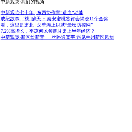
中新观陇·我们的视角
中新观临七十年 | 东西协作育“造血”动能
成纪故事 | “桃”醉天下 秦安蜜桃鉴评会揭晓11个金奖
看，这里是肃北 | 戈壁滩上织就“最密防控网”
7.2%高增长，平凉何以领跑甘肃上半年经济？
中新观陇·新区绘新意 ｜ 丝路通寰宇 遇见兰州新区风华