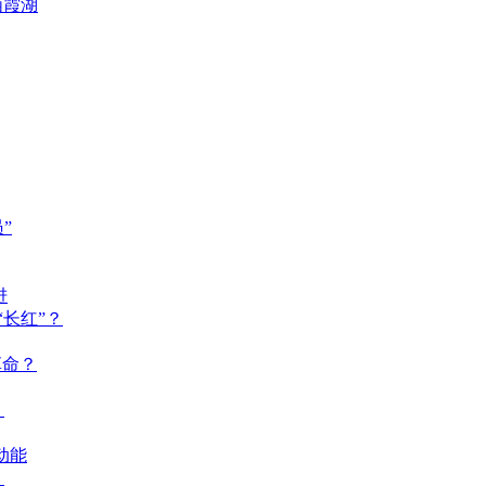
栖霞湖
”
进
长红”？
革命？
？
动能
？