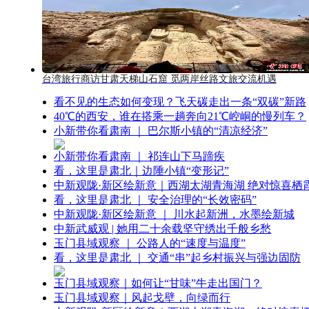
台湾旅行商访甘肃天梯山石窟 觅两岸丝路文旅交流机遇
看不见的生态如何变现？飞天碳走出一条“双碳”新路
40℃的西安，谁在搭乘一趟奔向21℃崆峒的慢列车？
小新带你看肃南 ｜ 巴尔斯小镇的“清凉经济”
小新带你看肃南 ｜ 祁连山下马蹄疾
看，这里是肃北｜边陲小镇“变形记”
中新观陇·新区绘新意｜西湖太湖青海湖 绝对惊喜栖
看，这里是肃北 ｜ 安全治理的“长效密码”
中新观陇·新区绘新意 ｜ 川水起新洲，水墨绘新城
中新武威观 | 她用二十余载坚守绣出千般乡愁
玉门县域观察 ｜ 公路人的“速度与温度”
看，这里是肃北 ｜ 交通“串”起乡村振兴与强边固防
玉门县域观察｜如何让“甘味”牛走出国门？
玉门县域观察｜风起戈壁，向绿而行