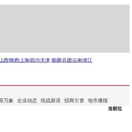
山西
|
陕西
|
上海
|
四川
|
天津
|
新疆
|
兵团
|
云南
|
浙江
原万象
企业动态
统战新语
招商引资
地市播报
当前位