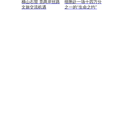
梯山石窟 觅两岸丝路
细胞赴一场十四万分
文旅交流机遇
之一的“生命之约”