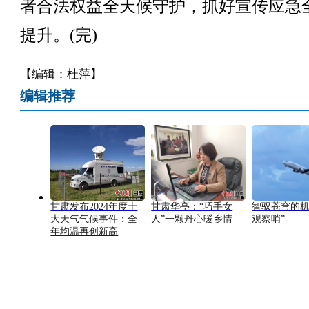
者合法权益全天候守护，抓好宣传应急
提升。(完)
【编辑：杜萍】
编辑推荐
甘肃发布2024年度十
甘肃华亭：“巧手女
智驭苍穹的机
大天气气候事件：全
人”一颗丹心暖乡情
观察哨”
年均温再创新高