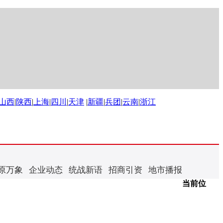
山西
|
陕西
|
上海
|
四川
|
天津
|
新疆
|
兵团
|
云南
|
浙江
原万象
企业动态
统战新语
招商引资
地市播报
当前位