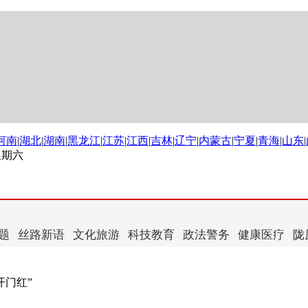
河南
|
湖北
|
湖南
|
黑龙江
|
江苏
|
江西
|
吉林
|
辽宁
|
内蒙古
|
宁夏
|
青海
|
山东
|
 星期六
题
丝路新语
文化旅游
科技教育
政法警务
健康医疗
陇
开门红”