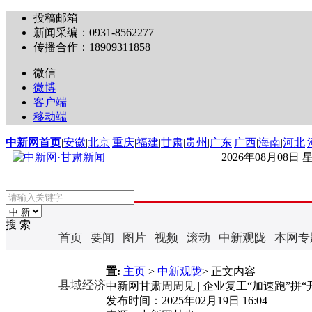
投稿邮箱
新闻采编：0931-8562277
传播合作：18909311858
微信
微博
客户端
移动端
中新网首页
|
安徽
|
北京
|
重庆
|
福建
|
甘肃
|
贵州
|
广东
|
广西
|
海南
|
河北
|
2026年08月08日
搜 索
首页
要闻
图片
视频
滚动
中新观陇
本网专
置:
主页
>
中新观陇
> 正文内容
县域经济
中新网甘肃周周见 | 企业复工“加速跑”拼“
发布时间：
2025年02月19日 16:04