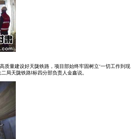
高质量建设好天陇铁路，项目部始终牢固树立‘一切工作到现
铁二局天陇铁路Ⅰ标四分部负责人金鑫说。