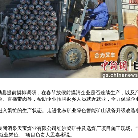
县提前摸排调研，在春节放假前摸清企业是否连续生产，以及
会、直播带岗等，帮助企业招聘返乡人员就近就业，全力保障企业
入繁忙的生产状态。走进北东矿业绿色智能矿山设备升级改造项
酒泉天宝煤业有限公司红沙梁矿井及选煤厂项目施工现场。“该项
人的就业岗位。”项目负责人孟嘉彬说。