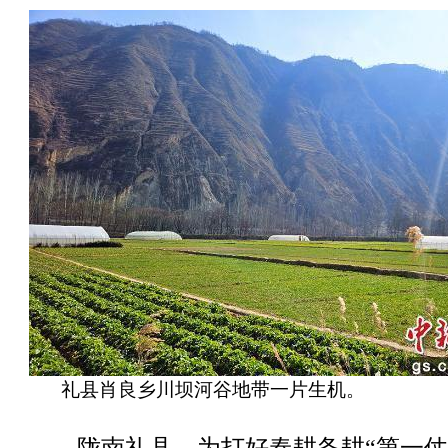
礼县肖良乡川坝河谷地带一片生机。