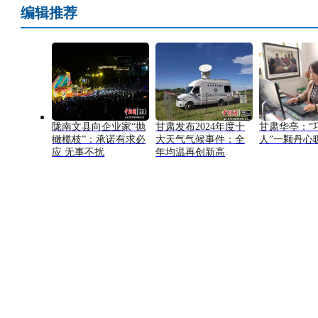
编辑推荐
陇南文县向企业家“抛
甘肃发布2024年度十
甘肃华亭：“
橄榄枝”：承诺有求必
大天气气候事件：全
人”一颗丹心
应 无事不扰
年均温再创新高