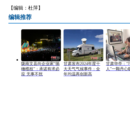
【编辑：杜萍】
编辑推荐
陇南文县向企业家“抛
甘肃发布2024年度十
甘肃华亭：“
橄榄枝”：承诺有求必
大天气气候事件：全
人”一颗丹心
应 无事不扰
年均温再创新高