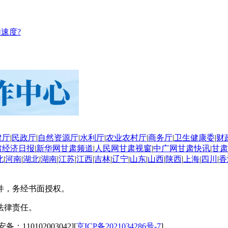
速度?
建厅
|
民政厅
|
自然资源厅
|
水利厅
|
农业农村厅
|
商务厅
|
卫生健康委
|
财
肃经济日报
|
新华网甘肃频道
|
人民网甘肃视窗
|
中广网甘肃快讯
|
甘肃
北
|
河南
|
湖北
|
湖南
|
江苏
|
江西
|
吉林
|
辽宁
|
山东
|
山西
|
陕西
|
上海
|
四川
|
香
件，务经书面授权。
法律责任。
备：110102003042][
京ICP备2021034286号-7
]