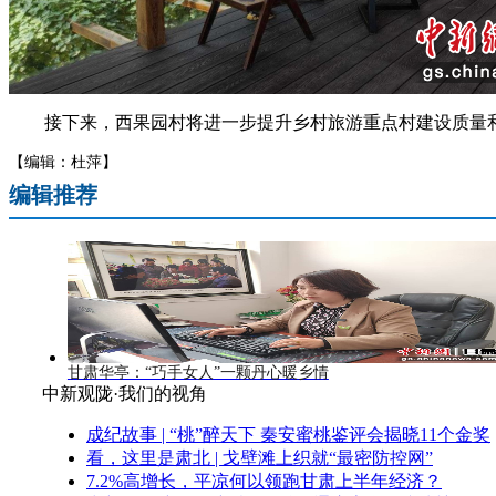
接下来，西果园村将进一步提升乡村旅游重点村建设质量和文
【编辑：杜萍】
编辑推荐
甘肃华亭：“巧手女人”一颗丹心暖乡情
中新观陇·我们的视角
成纪故事 | “桃”醉天下 秦安蜜桃鉴评会揭晓11个金奖
看，这里是肃北 | 戈壁滩上织就“最密防控网”
7.2%高增长，平凉何以领跑甘肃上半年经济？