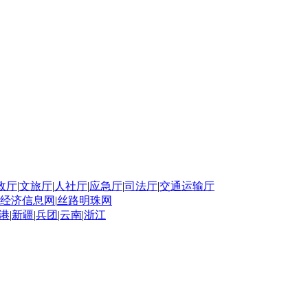
政厅
|
文旅厅
|
人社厅
|
应急厅
|
司法厅
|
交通运输厅
经济信息网
|
丝路明珠网
港
|
新疆
|
兵团
|
云南
|
浙江