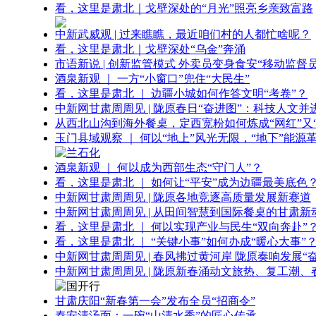
看，这里是肃北｜戈壁深处的“月光”照亮乡亲致富路
中新武威观 | 过来瞧瞧，最近咱们村的人都忙啥呢？
看，这里是肃北｜戈壁深处“乌金”奔涌
市语新说 | 创新监管模式 外卖员变身食安“移动监督员
酒泉新观 ｜ 一方“小窗口”兜住“大民生”
看，这里是肃北 ｜ 边疆小城如何作答文明“考卷”？
中新网甘肃周周见 | 陇原春日“奋进图”：科技人文并
从西北山沟到海外餐桌，定西宽粉如何炼成“网红”又“
玉门县域观察 ｜ 何以“地上”风光无限，“地下”能源
酒泉新观 ｜ 何以成为西部生态“守门人”？
看，这里是肃北 ｜ 如何让“平安”成为边疆最美底色
中新网甘肃周周见 | 陇原各地竞逐高质量发展新赛道
中新网甘肃周周见 | 从田间智慧到国际餐桌的甘肃新
看，这里是肃北 ｜ 何以实现产业与民生“双向奔赴”
看，这里是肃北 ｜ “关键小事”如何办成“暖心大事”
中新网甘肃周周见 | 春风拂过黄河岸 陇原奏响发展“
中新网甘肃周周见 | 陇原新春涌动文旅热、复工潮、
甘肃庆阳“新春第一会”发布全员“招商令”
秦安清汤面：一碗“山清水秀”的匠心传承