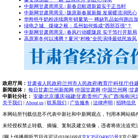
中新网甘肃周周见 | 新春启航谱新篇实干正当时
中新网甘肃周周见 | 陇原新春展新颜 发展暖流润民心
华羚牦牛奶粉连续两年销量第一 稀缺乳品如何跑出加
绿电之城、煤储之枢：瓜州如何炼成“西部百强”？
中新网甘肃周周见 | 春风行动暖陇原 实干笃行开新局
高原寒冬何以沸腾？夏河“村晚”全民演绎最炫民族风
政府厅局：
甘肃省人民政府
|
兰州市人民政府
|
教育厅
|
科技厅
|
住
新闻媒体：
每日甘肃
|
兰州新闻网
|
中国甘肃网
|
中国兰州网
|
甘
中新社分社：
安徽
|
北京
|
重庆
|
福建
|
甘肃
|
贵州
|
广东
|
广西
|
海南
|
河
关于我们
|
About us
|
联系我们
|
广告服务
|
法律声明
|
招聘信息
本网站所刊载信息不代表中新社和中新网观点，刊用本网站稿
未经授权禁止转载、摘编、复制及建立镜像，违者将依法追究
[网上传播视听节目许可证(0106168)][
京ICP证040655号
][京公网安