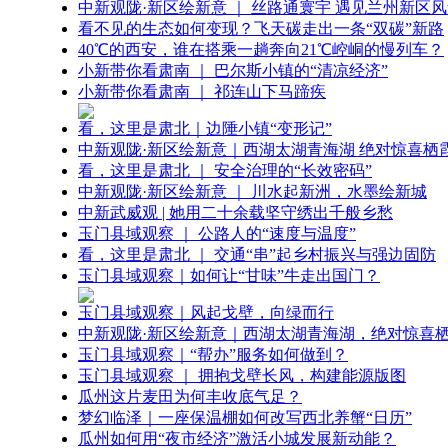
中新观陇·新区绘新意 ｜ 丝路通寰宇 遇见兰州新区
看不见的生态如何变现？飞天碳走出一条“双碳”新路
40℃的西安，谁在搭乘一趟奔向21℃崆峒的慢列车？
小新带你看肃南 ｜ 巴尔斯小镇的“清凉经济”
小新带你看肃南 ｜ 祁连山下马蹄疾
看，这里是肃北｜边陲小镇“变形记”
中新观陇·新区绘新意｜西湖太湖青海湖 绝对惊喜栖
看，这里是肃北 ｜ 安全治理的“长效密码”
中新观陇·新区绘新意 ｜ 川水起新洲，水墨绘新城
中新武威观 | 她用二十余载坚守绣出千般乡愁
玉门县域观察 ｜ 公路人的“速度与温度”
看，这里是肃北 ｜ 交通“串”起乡村振兴与强边固防
玉门县域观察｜如何让“甘味”牛走出国门？
玉门县域观察｜风起戈壁，向绿而行
中新观陇·新区绘新意｜西湖太湖青海湖，绝对惊喜
玉门县域观察｜“帮办”服务如何做到？
玉门县域观察 ｜ 拥抱戈壁长风，构建能源版图
瓜州这片麦田为何丰收底气足？
梦幻临泽｜一座保温棚如何改写西北养蟹“日历”
瓜州如何用“夜市经济”激活小城发展新动能？