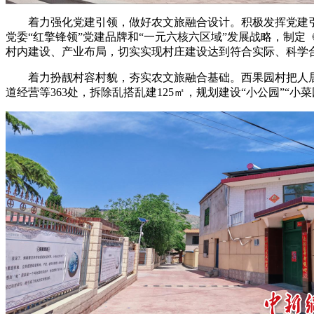
着力强化党建引领，做好农文旅融合设计。积极发挥党建引
党委“红擎锋领”党建品牌和“一元六核六区域”发展战略，制
村内建设、产业布局，切实实现村庄建设达到符合实际、科学
着力扮靓村容村貌，夯实农文旅融合基础。西果园村把人居环境
道经营等363处，拆除乱搭乱建125㎡，规划建设“小公园”“小菜