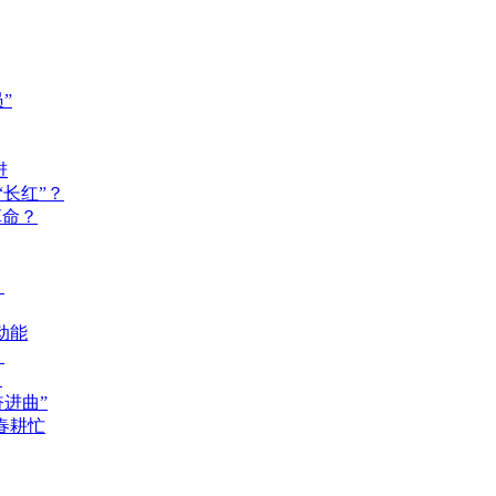
”
进
长红”？
革命？
？
动能
？
？
奋进曲”
春耕忙