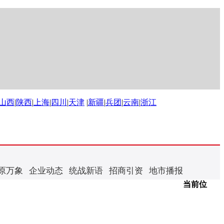
山西
|
陕西
|
上海
|
四川
|
天津
|
新疆
|
兵团
|
云南
|
浙江
原万象
企业动态
统战新语
招商引资
地市播报
当前位