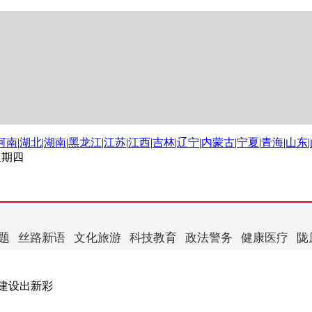
河南
|
湖北
|
湖南
|
黑龙江
|
江苏
|
江西
|
吉林
|
辽宁
|
内蒙古
|
宁夏
|
青海
|
山东
|
 星期四
题
丝路新语
文化旅游
科技教育
政法警务
健康医疗
陇
范建设出新彩