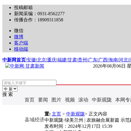
投稿邮箱
新闻采编：0931-8562277
传播合作：18909311858
微信
微博
客户端
移动端
中新网首页
|
安徽
|
北京
|
重庆
|
福建
|
甘肃
|
贵州
|
广东
|
广西
|
海南
|
河北
|
2026年08月06日
搜 索
首页
要闻
图片
视频
滚动
中新观陇
本网专
置:
主页
>
中新观陇
> 正文内容
县域经济
中新观陇·绿美兰州 | 农旅融合展新篇 示
发布时间：
2024年12月17日 15:39